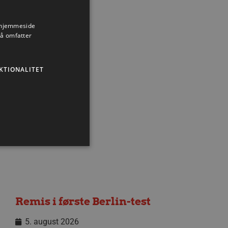
s hjemmeside
så omfatter
Nyhed
KTIONALITET
ministration. Hjemmesiden
Remis i første Berlin-test
5. august 2026