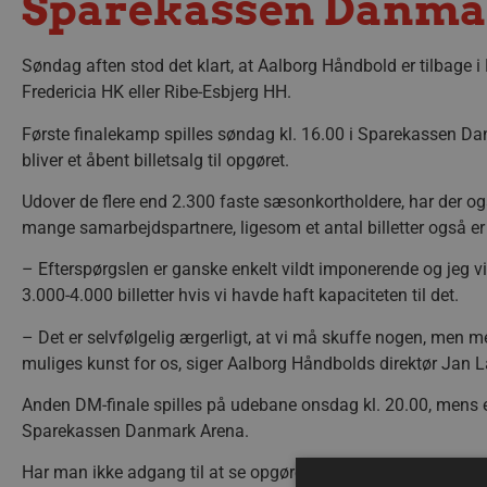
Sparekassen Danma
Søndag aften stod det klart, at Aalborg Håndbold er tilbage i
Fredericia HK eller Ribe-Esbjerg HH.
Første finalekamp spilles søndag kl. 16.00 i Sparekassen Da
bliver et åbent billetsalg til opgøret.
Udover de flere end 2.300 faste sæsonkortholdere, har der 
mange samarbejdspartnere, ligesom et antal billetter også er 
– Efterspørgslen er ganske enkelt vildt imponerende og jeg vi
3.000-4.000 billetter hvis vi havde haft kapaciteten til det.
– Det er selvfølgelig ærgerligt, at vi må skuffe nogen, men m
muliges kunst for os, siger Aalborg Håndbolds direktør Jan L
Anden DM-finale spilles på udebane onsdag kl. 20.00, mens en e
Sparekassen Danmark Arena.
Har man ikke adgang til at se opgøret live kan den spænden