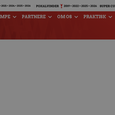
AMPE
PARTNERE
OM OS
PRAKTISK
til første DM-finale