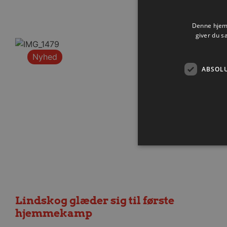
Denne hjemm
giver du s
Nyhed
ABSOL
Absolut nødvendige cookies
kan ikke bruges korrekt ude
Lindskog glæder sig til første
Navn
hjemmekamp
/dyna-.*/i