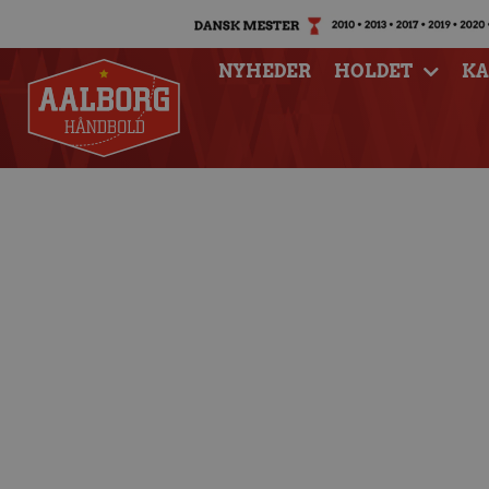
NYHEDER
HOLDET
K
Intet billetsalg 