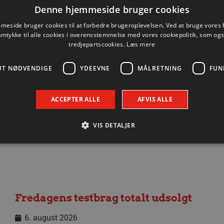
Denne hjemmeside bruger cookies
eside bruger cookies til at forbedre brugeroplevelsen. Ved at bruge vore
amtykke til alle cookies i overensstemmelse med vores cookiepolitik, som og
tredjepartscookies.
Læs mere
Nyhed
UT NØDVENDIGE
YDEEVNE
MÅLRETNING
FUN
ACCEPTER ALLE
AFVIS ALLE
VIS DETALJER
Absolut nødvendige
Ydeevne
Målretning
Funktionalitet
 muliggør hjemmesidens grundlæggende funktionalitet såsom brugerlogin og kontoad
n de absolut nødvendige cookies.
Fredagens testbrag totalt udsolgt
Udbyder / Domæne
Udløbsdato
Beskrivelse
6. august 2026
.aalborghaandbold.dk
Session
Til visning af hjemmesidens funktioner