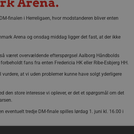
rk Arena.
 DM-finalen i Herreligaen, hvor modstanderen bliver enten
nmark Arena og onsdag middag ligger det fast, at der ikke
også været overvældende efterspørgsel Aalborg Håndbolds
forbeholdt fans fra enten Fredericia HK eller Ribe-Esbjerg HH.
l vurdere, at vi uden problemer kunne have solgt yderligere
ed den store interesse vi oplever, er det et spørgsmål om det
arsen.
ventuelt tredje DM-finale spilles lørdag 1. juni kl. 16.00 i
de finalekamp også følges direkte på TV2.