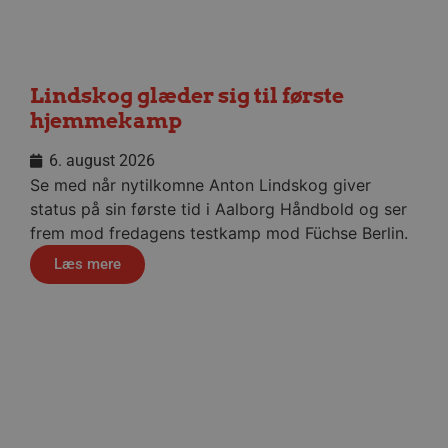
Lindskog glæder sig til første
hjemmekamp
VISITOR_PRIVACY_METADATA
5 måne
YouTube
4 uge
.youtube.com
6. august 2026
Se med når nytilkomne Anton Lindskog giver
status på sin første tid i Aalborg Håndbold og ser
frem mod fredagens testkamp mod Füchse Berlin.
Læs mere
lf-cmp-189350
aalborghaandbold.dk
1 år