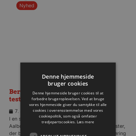
Nyhed
Denne hjemmeside
bruger cookies
Berlin besejret i medrivende
Denne hjemmeside bruger cookies til at
testkamp
forbedre brugeroplevelsen. Ved at bruge
vores hjemmeside giver du samtykke til alle
cookies i overensstemmelse med vores
7. august 2026
cookiepolitik, som også omfatter
I en stopfyldt Sparekassen Danmark Arena fik
tredjepartscookies.
Læs mere
Aalborg Håndbold skovlen under de tyske gæster,
der blev slået med cifrene 30-28 efter pauseføring