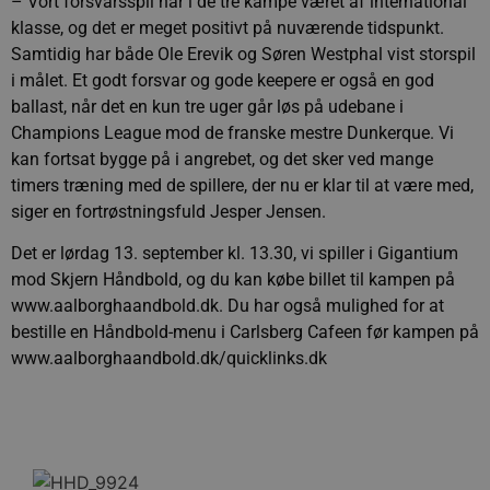
– Vort forsvarsspil har i de tre kampe været af international
klasse, og det er meget positivt på nuværende tidspunkt.
Samtidig har både Ole Erevik og Søren Westphal vist storspil
i målet. Et godt forsvar og gode keepere er også en god
ballast, når det en kun tre uger går løs på udebane i
Champions League mod de franske mestre Dunkerque. Vi
kan fortsat bygge på i angrebet, og det sker ved mange
timers træning med de spillere, der nu er klar til at være med,
siger en fortrøstningsfuld Jesper Jensen.
Det er lørdag 13. september kl. 13.30, vi spiller i Gigantium
mod Skjern Håndbold, og du kan købe billet til kampen på
www.aalborghaandbold.dk. Du har også mulighed for at
bestille en Håndbold-menu i Carlsberg Cafeen før kampen på
www.aalborghaandbold.dk/quicklinks.dk