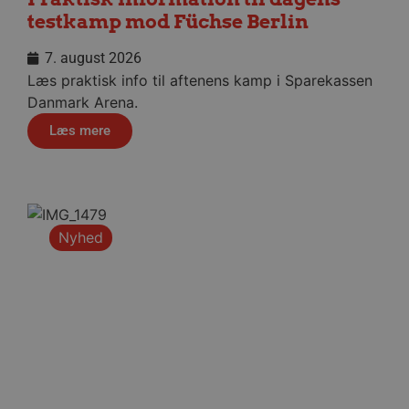
absolut nødvendige cookies.
testkamp mod Füchse Berlin
Navn
Udbyder / Domæne
Udløbsd
7. august 2026
/dyna-.*/i
.aalborghaandbold.dk
Sessi
Læs praktisk info til aftenens kamp i Sparekassen
Danmark Arena.
_dcid
1 år 
Google
Læs mere
måne
.aalborghaandbold.dk
Nyhed
__cf_bm
29 minu
Cloudflare Inc.
56
.linkedin.com
sekund
Google Privacy Policy
CookieScriptConsent
4 uger
CookieScript
dag
aalborghaandbold.dk