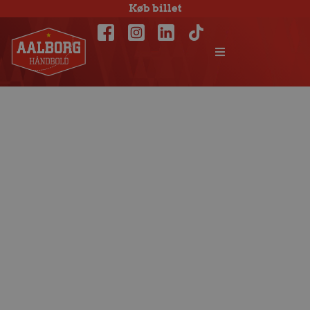
Køb billet
Jesper Jensen: Nu
skal vi holde det
høje niveau