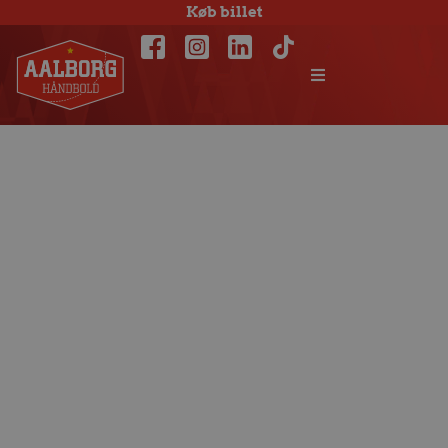
Køb billet
Johan Jakobsson
skifter til
Flensburg-
Handewitt til
sommer