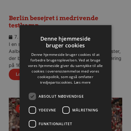
Berlin besejret i medrivende
testkamp
7. august 2026
Denne hjemmeside
I en stopfyldt Sparekassen Danmark Arena fik
bruger cookies
Aalborg Håndbold skovlen under de tyske gæster,
Denne hjemmeside bruger cookies til at
der blev slået med cifrene 30-28 efter pauseføring
forbedre brugeroplevelsen. Ved at bruge
på 16-12.
vores hjemmeside giver du samtykke til alle
cookies i overensstemmelse med vores
Læs mere
cookiepolitik, som også omfatter
tredjepartscookies.
Læs mere
ABSOLUT NØDVENDIGE
Nyhed
YDEEVNE
MÅLRETNING
FUNKTIONALITET