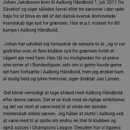
Johan Jakobsson kom til Aalborg Håndbold 1. juli 2011 fra
Sävehof og siger således farvel efter tre sæsoner i den røde
trøje for at blive en del af det dansk-svensk dominerede
mandskab lige syd for grænsen. Han er p.t. noteret for 80
kampe i Aalborg Håndbold.
-Johan har udviklet sig fantastisk de seneste to år , og vi var
godt klar over, at flere klubber syd for grænsen holdt et
vågent øje med ham. Han får nu muligheden for at prøve
sine evner af i Bundesligaen, selv om vi gerne havde gerne
set ham fortsætte i Aalborg Håndbold, men jeg ønsker ham
al mulig held og lykke fremover, siger direktør Jan Larsen.
-Det bliver vemodigt at tage afsked med Aalborg Håndbold
efter denne sæson. Det er en klub med de rigtige ambitioner,
og det var stort at være med til at vinde det danske
mesterskab sidste sæson. Jeg håber at slutte i Aalborg ved
at være med til at spille om endnu en titel til klubben og
opnå succes i Champions League. Desuden har vi ligaens