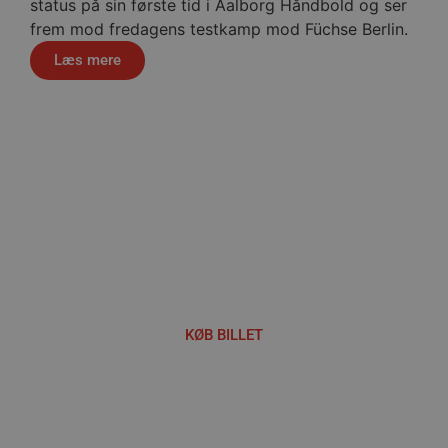
status på sin første tid i Aalborg Håndbold og ser
frem mod fredagens testkamp mod Füchse Berlin.
VISITOR_PRIVACY_METADATA
5 måne
YouTube
4 uge
.youtube.com
Læs mere
Håndbold i verdensklasse
lf-cmp-189350
aalborghaandbold.dk
1 år
KØB BILLET