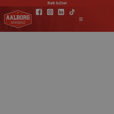
Køb billet
Kampen mod FC
Barcelona fastsat
til søndag 15.
marts kl. 16.50