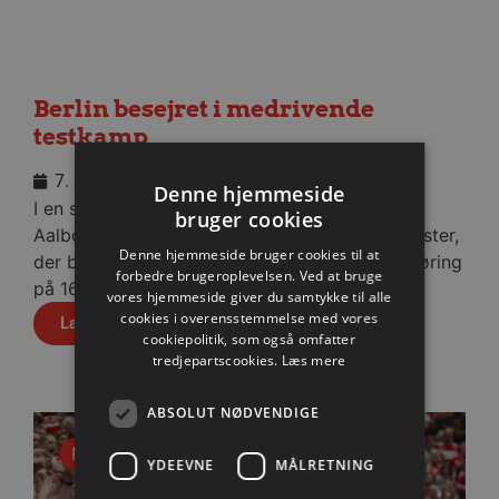
Berlin besejret i medrivende
testkamp
7. august 2026
Denne hjemmeside
I en stopfyldt Sparekassen Danmark Arena fik
bruger cookies
Aalborg Håndbold skovlen under de tyske gæster,
Denne hjemmeside bruger cookies til at
der blev slået med cifrene 30-28 efter pauseføring
forbedre brugeroplevelsen. Ved at bruge
på 16-12.
vores hjemmeside giver du samtykke til alle
cookies i overensstemmelse med vores
Læs mere
cookiepolitik, som også omfatter
tredjepartscookies.
Læs mere
ABSOLUT NØDVENDIGE
Nyhed
YDEEVNE
MÅLRETNING