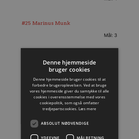
#25
Marinus Munk
Mål: 3
#22
René Antonsen
Denne hjemmeside
bruger cookies
Mål: 2
Denne hjemmeside bruger cookies til at
forbedre brugeroplevelsen. Ved at bruge
vores hjemmeside giver du samtykke til alle
#23
Buster Juul
cookies i overensstemmelse med vores
cookiepolitik, som også omfatter
Mål: 1
tredjepartscookies.
Læs mere
ABSOLUT NØDVENDIGE
#21
Henrik Møllgaard
YDEEVNE
MÅLRETNING