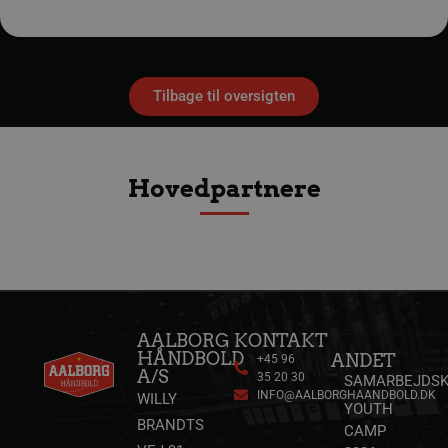
VISITOR_PRIVACY_METADATA
5 måne
YouTube
4 uge
.youtube.com
Tilbage til oversigten
Hovedpartnere
lf-cmp-189350
aalborghaandbold.dk
1 år
AALBORG
KONTAKT
HÅNDBOLD
ANDET
+45 96
A/S
35 20 30
SAMARBEJDSK
INFO@AALBORGHAANDBOLD.DK
WILLY
YOUTH
BRANDTS
CAMP