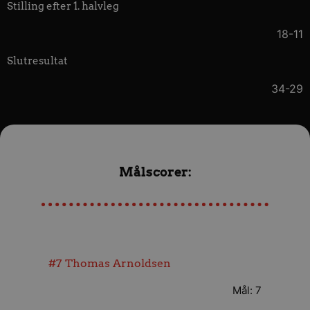
Stilling efter 1. halvleg
18-11
Slutresultat
34-29
Målscorer:
#7
Thomas Arnoldsen
Mål: 7