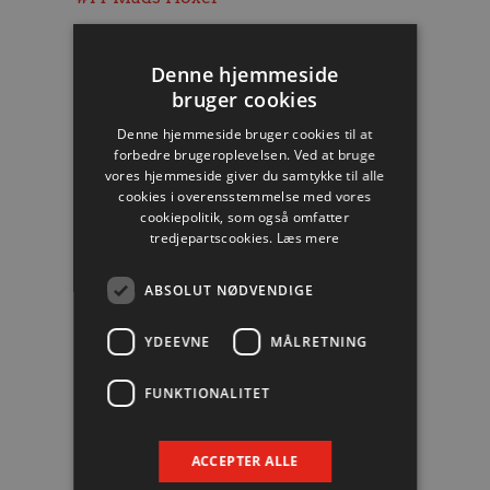
Mål: 3
Denne hjemmeside
bruger cookies
#11
Simon Hald
Denne hjemmeside bruger cookies til at
forbedre brugeroplevelsen. Ved at bruge
Mål: 3
vores hjemmeside giver du samtykke til alle
cookies i overensstemmelse med vores
cookiepolitik, som også omfatter
tredjepartscookies.
Læs mere
#22
René Antonsen
ABSOLUT NØDVENDIGE
Mål: 3
YDEEVNE
MÅLRETNING
#17
Martin Larsen
FUNKTIONALITET
Mål: 2
ACCEPTER ALLE