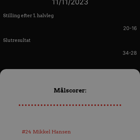
11/11/2023
Stilling efter 1. halvleg
20-16
Slutresultat
34-28
Målscorer:
#24
Mikkel Hansen