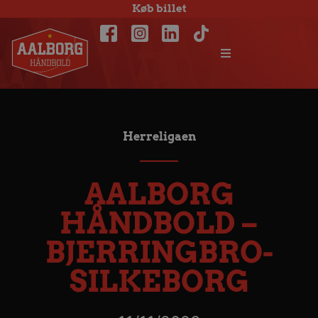
Køb billet
Herreligaen
AALBORG
HÅNDBOLD –
BJERRINGBRO-
SILKEBORG