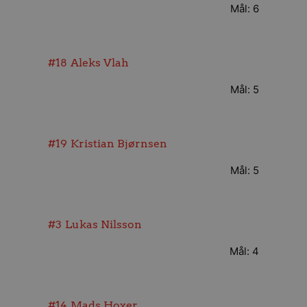
Mål: 6
#18
Aleks Vlah
Mål: 5
#19
Kristian Bjørnsen
Mål: 5
#3
Lukas Nilsson
Mål: 4
#14
Mads Hoxer