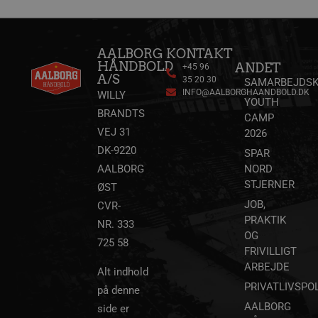
AALBORG
KONTAKT
HÅNDBOLD
ANDET
+45 96
A/S
35 20 30
SAMARBEJDSK
INFO@AALBORGHAANDBOLD.DK
WILLY
YOUTH
BRANDTS
CAMP
VEJ 31
2026
lf-cmp-189350
aalborghaandbold.dk
1 år
DK-9220
SPAR
AALBORG
NORD
STJERNER
ØST
JOB,
CVR-
PRAKTIK
NR. 333
OG
725 58
FRIVILLIGT
ARBEJDE
Alt indhold
PRIVATLIVSPOL
på denne
Navn
Udbyder / Domæne
Udløbsdato
Navn
Udbyder / Domæne
Udløbsdato
Beskrivelse
AALBORG
side er
popupshow
.aalborghaandbold.dk
Session