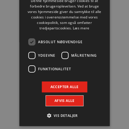
Denne hjemmeside bruger cookies til at
forbedre brugeroplevelsen. Ved at bruge
#21
Henrik Møllgaard
vores hjemmeside giver du samtykke til alle
cookies i overensstemmelse med vores
Mål: 2
cookiepolitik, som også omfatter
tredjepartscookies.
Læs mere
ABSOLUT NØDVENDIGE
#8
Jesper Nielsen
YDEEVNE
MÅLRETNING
Mål: 2
FUNKTIONALITET
#4
Patrick Wiesmach
ACCEPTER ALLE
Mål: 2
AFVIS ALLE
#14
Mads Hoxer
VIS DETALJER
Mål: 2