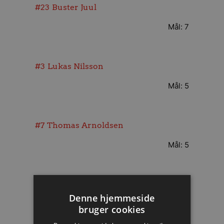
#23
Buster Juul
Mål: 7
#3
Lukas Nilsson
Mål: 5
#7
Thomas Arnoldsen
Mål: 5
#15
Jack Thurin
Denne hjemmeside
Mål: 3
bruger cookies