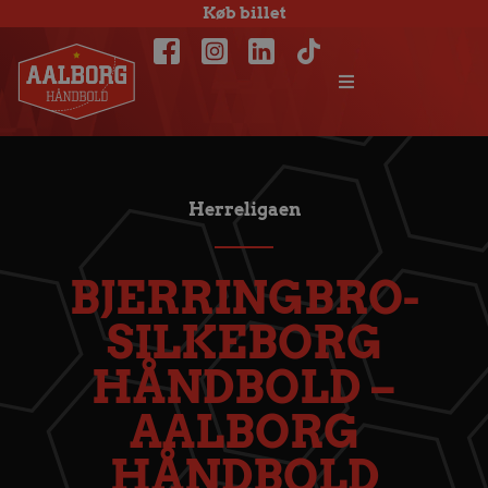
Køb billet
Herreligaen
BJERRINGBRO-
SILKEBORG
HÅNDBOLD –
AALBORG
HÅNDBOLD