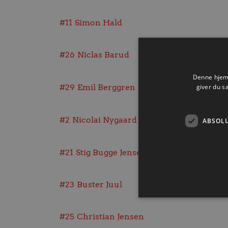
#11
Simon Hald
#26
Niclas Barud
Denne hjemm
giver du s
#29
Emil Berggren
#2
Nicolai Nygaard Pedersen
ABSOL
#21
Stig Bugge Jensen
#23
Buster Juul
#25
Christian Jensen