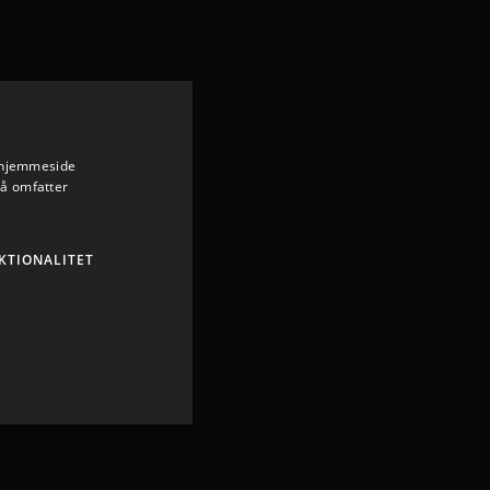
s hjemmeside
så omfatter
KTIONALITET