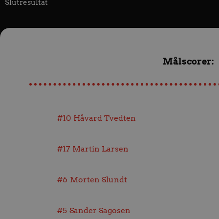
Slutresultat
Målscorer:
#10
Håvard Tvedten
#17
Martin Larsen
#6
Morten Slundt
#5
Sander Sagosen