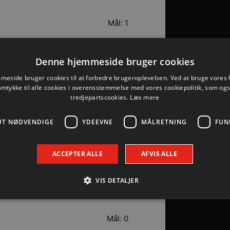
Mål: 1
Mål: 1
Denne hjemmeside bruger cookies
eside bruger cookies til at forbedre brugeroplevelsen. Ved at bruge vore
amtykke til alle cookies i overensstemmelse med vores cookiepolitik, som og
Mål: 1
tredjepartscookies.
Læs mere
Mål: 0
UT NØDVENDIGE
YDEEVNE
MÅLRETNING
FUN
Mål: 0
ACCEPTER ALLE
AFVIS ALLE
VIS DETALJER
Mål: 0
Mål: 0
Absolut nødvendige
Ydeevne
Målretning
Funktionalitet