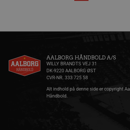
_sbp
fbevents.js
.aalborghaandbol
.f
189350-sid
.aalborgha
1810443049197060
.f
189350-sid-
.aalborgha
seen
Trackerdmo
.jc
189369-sid
.aalborg-
collect
.l
handbold.c
tr
.l
189369-sid-
.aalborg-
AALBORG HÅNDBOLD A/S
seen
handbold.c
WILLY BRANDTS VEJ 31
gtag/js
.g
DK-9220 AALBORG ØST
gtm.js
.g
CVR-NR. 333 725 58
Alt indhold på denne side er copyright A
li_sync
.l
Håndbold.
_fbp
Me
.a
HLNewVisitor
aa