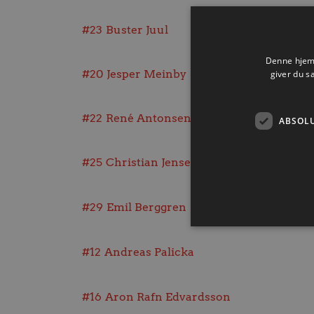
#23
Buster Juul
Denne hjemm
#20
Jesper Meinby
giver du s
#22
René Antonsen
ABSOL
#25
Christian Jensen
#29
Emil Berggren
#12
Andreas Palicka
Absolut nødvendige cookies
kan ikke bruges korrekt ude
#16
Aron Rafn Edvardsson
Navn