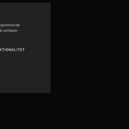
s hjemmeside
så omfatter
KTIONALITET
ministration. Hjemmesiden