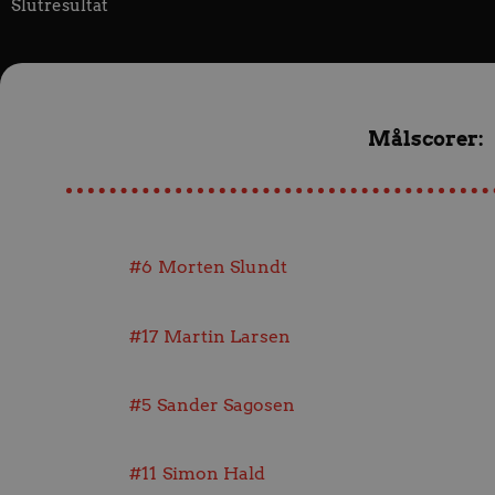
Slutresultat
Målscorer:
#6
Morten Slundt
#17
Martin Larsen
#5
Sander Sagosen
#11
Simon Hald