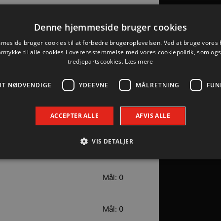
Mål: 3
Denne hjemmeside bruger cookies
eside bruger cookies til at forbedre brugeroplevelsen. Ved at bruge vore
Mål: 2
amtykke til alle cookies i overensstemmelse med vores cookiepolitik, som og
tredjepartscookies.
Læs mere
Mål: 1
UT NØDVENDIGE
YDEEVNE
MÅLRETNING
FUN
Mål: 0
ACCEPTER ALLE
AFVIS ALLE
VIS DETALJER
Mål: 0
Mål: 0
Absolut nødvendige
Ydeevne
Målretning
Funktionalitet
 muliggør hjemmesidens grundlæggende funktionalitet såsom brugerlogin og kontoad
n de absolut nødvendige cookies.
Mål: 0
Udbyder / Domæne
Udløbsdato
Beskrivelse