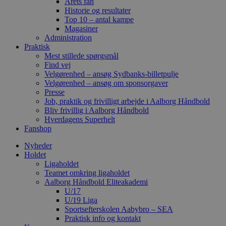
Årets fan
Historie og resultater
Top 10 – antal kampe
Magasiner
Administration
Praktisk
Mest stillede spørgsmål
Find vej
Velgørenhed – ansøg Sydbanks-billetpulje
Velgørenhed – ansøg om sponsorgaver
Presse
Job, praktik og frivilligt arbejde i Aalborg Håndbold
Bliv frivillig i Aalborg Håndbold
Hverdagens Superhelt
Fanshop
Nyheder
Holdet
Ligaholdet
Teamet omkring ligaholdet
Aalborg Håndbold Eliteakademi
U/17
U/19 Liga
Sportsefterskolen Aabybro – SEA
Praktisk info og kontakt