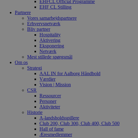
EHFCL Official Programme
EHF CL Stilling
Partnere
Vores samarbejdspartnere
Erhvervsnetværk
Bliv partner
Hospitality
Aktivering
Eksponering
Netværk
Mest stillede spørgsmål
Om os
Strategi
AAL IN for Aalborg Håndbold
Værdier
Vision | Mission
CSR
Ressourcer
Personer
Aktiviteter
Historie
A-landsholdsspillere
Club 200, Club 300, Club 400, Club 500
Hall of fame
Æresmedlemmer