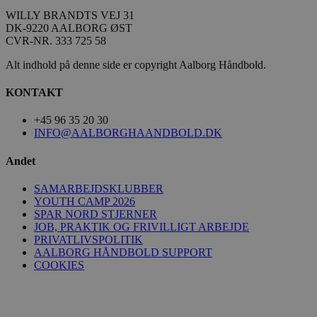
WILLY BRANDTS VEJ 31
lidc
1 dag
Microsoft Corporation
DK-9220 AALBORG ØST
.linkedin.com
CVR-NR. 333 725 58
Alt indhold på denne side er copyright Aalborg Håndbold.
HLNewVisitor
aalborghaandbold.dk
1 år
KONTAKT
+45 96 35 20 30
INFO@AALBORGHAANDBOLD.DK
Andet
YSC
Session
Google LLC
.youtube.com
SAMARBEJDSKLUBBER
YOUTH CAMP 2026
SPAR NORD STJERNER
_ga
1 år 1
Google LLC
måned
.aalborghaandbold.dk
JOB, PRAKTIK OG FRIVILLIGT ARBEJDE
PRIVATLIVSPOLITIK
AALBORG HÅNDBOLD SUPPORT
COOKIES