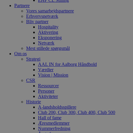
EHF CL Stilling
Partnere
Vores samarbejdspartnere
Erhvervsnetværk
Bliv partner
Hospitality
Aktivering
Eksponering
Netværk
Mest stillede spørgsmål
Om os
Strategi
AAL IN for Aalborg Håndbold
Værdier
Vision | Mission
CSR
Ressourcer
Personer
Aktiviteter
Historie
A-landsholdsspillere
Club 200, Club 300, Club 400, Club 500
Hall of fame
Æresmedlemmer
Nummerfredning