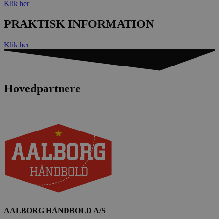
Klik her
FPAU
.aalborghaandbold.dk
2 måneder
PRAKTISK INFORMATION
4 uger
HLSession
aalborghaandbold.dk
29 minutter
59
Klik her
sekunder
Hovedpartnere
VISITOR_INFO1_LIVE
5 måneder
Google LLC
4 uger
.youtube.com
FPID
1 år 1
Google
måned
.aalborghaandbold.dk
_fbp
2 måneder
Meta Platform Inc.
4 uger
.aalborghaandbold.dk
AALBORG HÅNDBOLD A/S