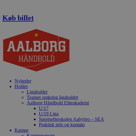
Videre
til
indhold
Køb billet
Nyheder
Holdet
Ligaholdet
Teamet omkring ligaholdet
Aalborg Håndbold Eliteakademi
U/17
U/19 Liga
Sportsefterskolen Aabybro – SEA
Praktisk info og kontakt
Kampe
Kampprogram