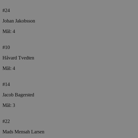
#24
Johan Jakobsson
VISITOR_PRIVACY_METADATA
5 mån
YouTube
4 u
.youtube.com
Mål: 4
#10
Håvard Tvedten
Mål: 4
#14
Jacob Bagersted
lf-cmp-189350
aalborghaandbold.dk
1 
Mål: 3
#22
Mads Mensah Larsen