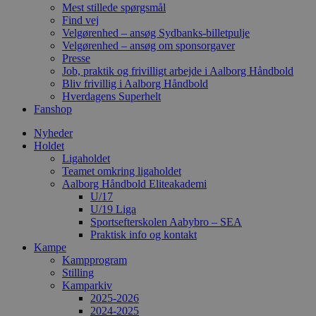
Mest stillede spørgsmål
Find vej
Velgørenhed – ansøg Sydbanks-billetpulje
Velgørenhed – ansøg om sponsorgaver
Presse
Job, praktik og frivilligt arbejde i Aalborg Håndbold
Bliv frivillig i Aalborg Håndbold
Hverdagens Superhelt
Fanshop
Nyheder
Holdet
Ligaholdet
Teamet omkring ligaholdet
Aalborg Håndbold Eliteakademi
U/17
U/19 Liga
Sportsefterskolen Aabybro – SEA
Praktisk info og kontakt
Kampe
Kampprogram
Stilling
Kamparkiv
2025-2026
2024-2025