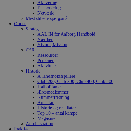
Aktivering
Eksponering
Netværk
Mest stillede spørgsmål
Om os
Strategi
AAL IN for Aalborg Håndbold
Værdier
Vision | Mission
CSR
Ressourcer
Personer
Aktiviteter
Historie
A-landsholdsspillere
Club 200, Club 300, Club 400, Club 500
Hall of fame
Æresmedlemmer
Nummerfredning
Årets fan
Historie og resultater
Top 10 – antal kampe
Magasiner
Administration
Praktisk