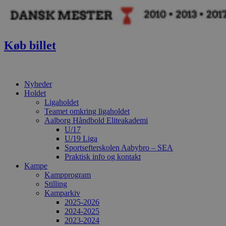
Videre
til
indhold
Køb billet
Nyheder
Holdet
Ligaholdet
Teamet omkring ligaholdet
Aalborg Håndbold Eliteakademi
U/17
U/19 Liga
Sportsefterskolen Aabybro – SEA
Praktisk info og kontakt
Kampe
Kampprogram
Stilling
Kamparkiv
2025-2026
2024-2025
2023-2024