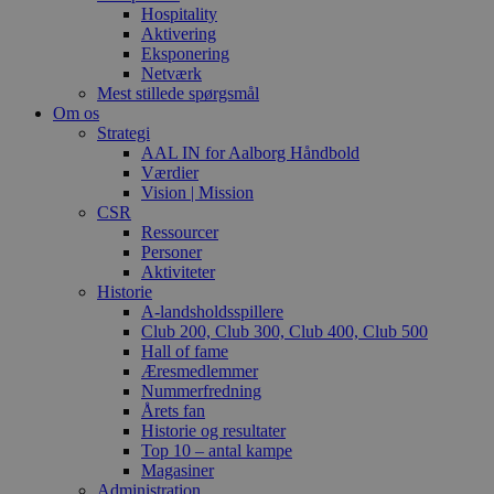
Hospitality
Aktivering
Eksponering
Netværk
Mest stillede spørgsmål
Om os
Strategi
AAL IN for Aalborg Håndbold
Værdier
Vision | Mission
CSR
Ressourcer
Personer
Aktiviteter
Historie
A-landsholdsspillere
Club 200, Club 300, Club 400, Club 500
Hall of fame
Æresmedlemmer
Nummerfredning
Årets fan
Historie og resultater
Top 10 – antal kampe
Magasiner
Administration