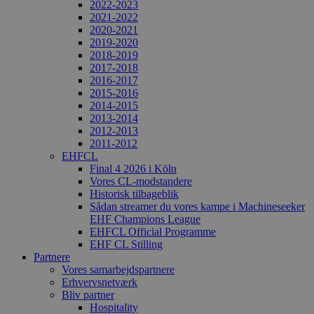
2022-2023
2021-2022
2020-2021
2019-2020
2018-2019
2017-2018
2016-2017
2015-2016
2014-2015
2013-2014
2012-2013
2011-2012
EHFCL
Final 4 2026 i Köln
Vores CL-modstandere
Historisk tilbageblik
Sådan streamer du vores kampe i Machineseeker
EHF Champions League
EHFCL Official Programme
EHF CL Stilling
Partnere
Vores samarbejdspartnere
Erhvervsnetværk
Bliv partner
Hospitality