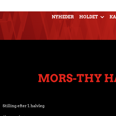
NYHEDER
HOLDET
K
MORS-THY H
Stilling efter 1. halvleg