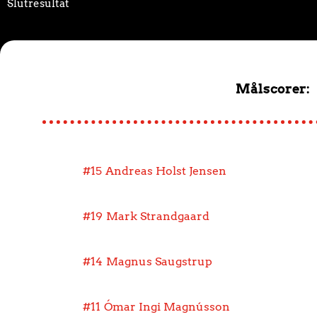
Slutresultat
Målscorer:
#15
Andreas Holst Jensen
#19
Mark Strandgaard
#14
Magnus Saugstrup
#11
Ómar Ingi Magnússon