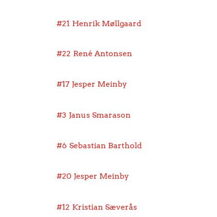
#21
Henrik Møllgaard
#22
René Antonsen
#17
Jesper Meinby
#3
Janus Smarason
#6
Sebastian Barthold
#20
Jesper Meinby
#12
Kristian Sæverås