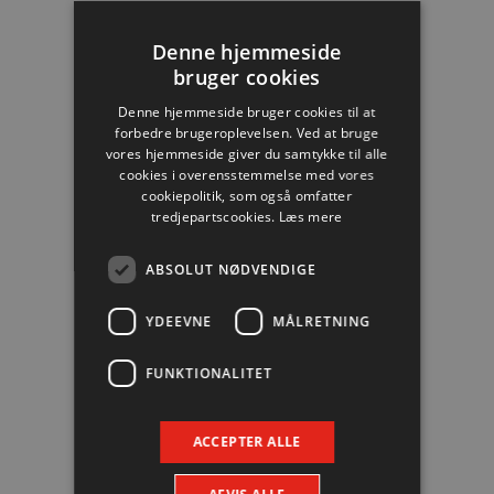
Denne hjemmeside
#10
Håvard Tvedten
bruger cookies
Mål: 3
Denne hjemmeside bruger cookies til at
forbedre brugeroplevelsen. Ved at bruge
vores hjemmeside giver du samtykke til alle
cookies i overensstemmelse med vores
cookiepolitik, som også omfatter
tredjepartscookies.
Læs mere
#21
Jesper Ahle
Mål: 3
ABSOLUT NØDVENDIGE
YDEEVNE
MÅLRETNING
FUNKTIONALITET
#7
Jan Lennartsson
Mål: 1
ACCEPTER ALLE