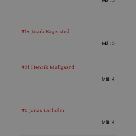
Mål: 5
#14
Jacob Bagersted
Mål: 5
#21
Henrik Møllgaard
Mål: 4
#6
Jonas Larholm
Mål: 4