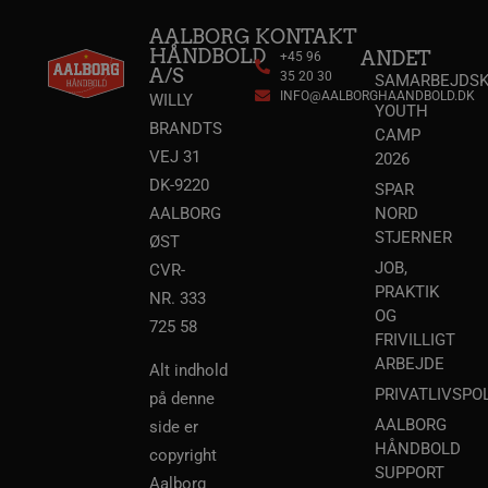
AALBORG
KONTAKT
HÅNDBOLD
ANDET
+45 96
A/S
35 20 30
SAMARBEJDSK
INFO@AALBORGHAANDBOLD.DK
WILLY
YOUTH
BRANDTS
CAMP
VEJ 31
2026
DK-9220
lf-cmp-189350
aalborghaandbold.dk
1 år
SPAR
AALBORG
NORD
STJERNER
ØST
JOB,
CVR-
PRAKTIK
NR. 333
OG
725 58
FRIVILLIGT
ARBEJDE
Alt indhold
PRIVATLIVSPOL
på denne
AALBORG
Navn
Udbyder / Domæne
Udløbsdato
side er
Navn
Udbyder / Domæne
Udløbsdato
Beskrivelse
HÅNDBOLD
copyright
popupshow
.aalborghaandbold.dk
Session
SUPPORT
_gtmeec
.aalborghaandbold.dk
2 måneder
Denne cookie b
Navn
Udbyder / Domæne
Udløbsdato
Aalborg
4 uger
at lette sporin