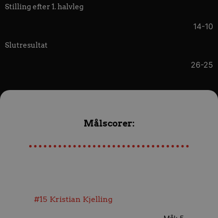
Stilling efter 1. halvleg
14-10
Slutresultat
26-25
Målscorer:
#15
Kristian Kjelling