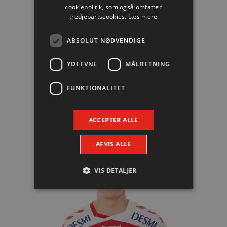
cookiepolitik, som også omfatter
tredjepartscookies.
Læs mere
ABSOLUT NØDVENDIGE
YDEEVNE
MÅLRETNING
#2
Nicolai Nygaard Pedersen
Mål: 2
FUNKTIONALITET
ACCEPTER ALLE
AFVIS ALLE
VIS DETALJER
Absolut nødvendige
Ydeevne
Målretning
Funktionalitet