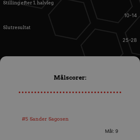
Stilling efter 1. halvleg
10-14
Slutresultat
25-28
Målscorer:
#5
Sander Sagosen
Mål: 9