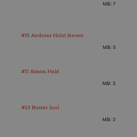
Mål: 7
#15
Andreas Holst Jensen
Mål: 5
#11
Simon Hald
Mål: 3
#23
Buster Juul
Mål: 3