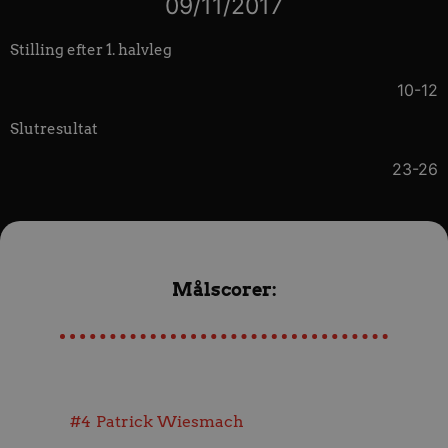
09/11/2017
Stilling efter 1. halvleg
10-12
Slutresultat
23-26
Målscorer:
#4
Patrick Wiesmach