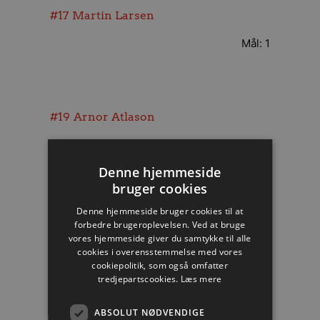
#17
Martin Larsen
Mål: 1
#19
Arnor Atlason
Mål: 1
Denne hjemmeside
bruger cookies
Denne hjemmeside bruger cookies til at
#3
Janus Smarason
forbedre brugeroplevelsen. Ved at bruge
vores hjemmeside giver du samtykke til alle
Mål: 1
cookies i overensstemmelse med vores
cookiepolitik, som også omfatter
tredjepartscookies.
Læs mere
#6
Sebastian Barthold
ABSOLUT NØDVENDIGE