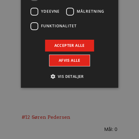
Mål: 1
YDEEVNE
MÅLRETNING
FUNKTIONALITET
#18
Lovro Jotic
ACCEPTER ALLE
Mål: 1
AFVIS ALLE
#22
René Antonsen
VIS DETALJER
Mål: 0
Absolut nødvendige
Ydeevne
Målretning
Funktionalitet
#12
Søren Pedersen
Absolut nødvendige cookies muliggør
hjemmesidens grundlæggende funktionalitet
Mål: 0
såsom brugerlogin og kontoadministration.
Hjemmesiden kan ikke bruges korrekt uden de