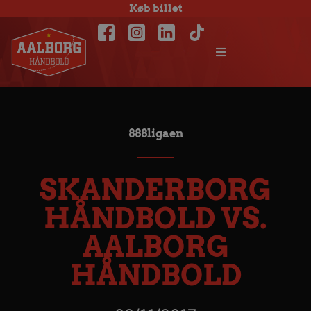
Køb billet
888ligaen
SKANDERBORG
HÅNDBOLD VS.
AALBORG
HÅNDBOLD