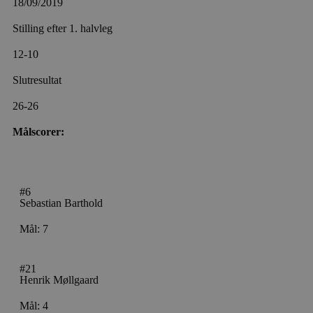
18/09/2019
Stilling efter 1. halvleg
12-10
Slutresultat
26-26
Målscorer:
#6
Sebastian Barthold
Mål: 7
#21
Henrik Møllgaard
Mål: 4