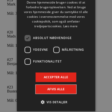
#19
Denne hjemmeside bruger cookies til at
Mark Strandgaard
forbedre brugeroplevelsen. Ved at bruge
vores hjemmeside giver du samtykke til alle
Mål: 3
cookies i overensstemmelse med vores
cookiepolitik, som også omfatter
tredjepartscookies.
Læs mere
#20
Mads Christiansen
ABSOLUT NØDVENDIGE
Mål: 1
YDEEVNE
MÅLRETNING
#27
FUNKTIONALITET
Benjamin Jakobsen
Mål: 1
ACCEPTER ALLE
#23
AFVIS ALLE
Buster Juul
Mål: 0
VIS DETALJER