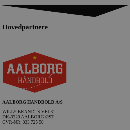
56
.linkedin.com
sekund
Google Privacy Policy
Hovedpartnere
CookieScriptConsent
4 uger
CookieScript
dag
aalborghaandbold.dk
VISITOR_PRIVACY_METADATA
5 måne
YouTube
4 uge
.youtube.com
AALBORG HÅNDBOLD A/S
WILLY BRANDTS VEJ 31
DK-9220 AALBORG ØST
CVR-NR. 333 725 58