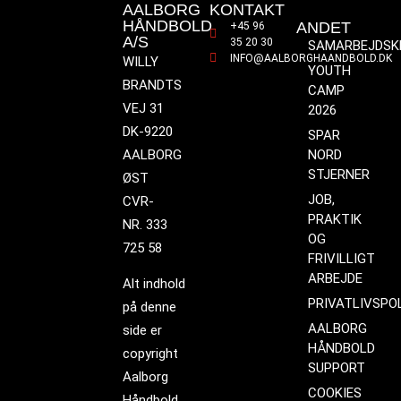
AALBORG
KONTAKT
HÅNDBOLD
ANDET
+45 96
A/S
35 20 30
SAMARBEJDSK
INFO@AALBORGHAANDBOLD.DK
WILLY
YOUTH
BRANDTS
CAMP
VEJ 31
2026
DK-9220
SPAR
AALBORG
NORD
STJERNER
ØST
JOB,
CVR-
PRAKTIK
NR. 333
OG
725 58
FRIVILLIGT
ARBEJDE
Alt indhold
PRIVATLIVSPOL
på denne
AALBORG
side er
HÅNDBOLD
copyright
SUPPORT
Aalborg
COOKIES
Håndbold.