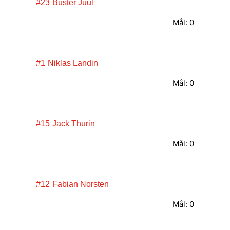
#23
Buster Juul
Mål: 0
#1
Niklas Landin
Mål: 0
#15
Jack Thurin
Mål: 0
#12
Fabian Norsten
Mål: 0