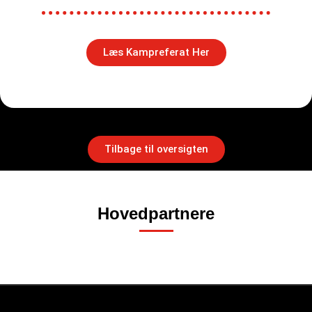
Læs Kampreferat Her
Tilbage til oversigten
Hovedpartnere