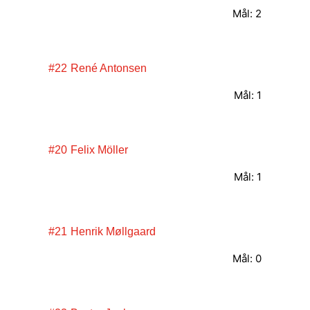
Mål: 2
#22
René Antonsen
Mål: 1
#20
Felix Möller
Mål: 1
#21
Henrik Møllgaard
Mål: 0