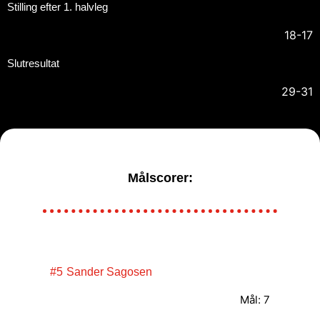
Stilling efter 1. halvleg
18-17
Slutresultat
29-31
Målscorer:
#5
Sander Sagosen
Mål: 7