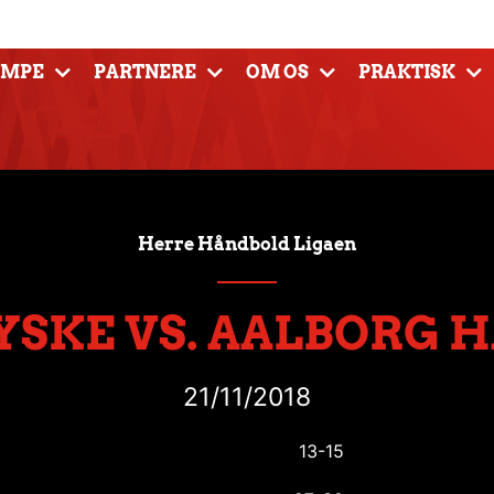
AMPE
PARTNERE
OM OS
PRAKTISK
Herre Håndbold Ligaen
YSKE VS. AALBORG 
21/11/2018
13-15