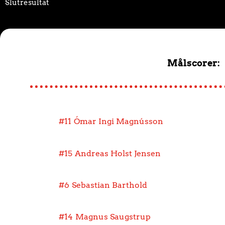
Slutresultat
Målscorer:
#11
Ómar Ingi Magnússon
#15
Andreas Holst Jensen
#6
Sebastian Barthold
#14
Magnus Saugstrup