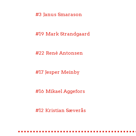
#3
Janus Smarason
#19
Mark Strandgaard
#22
René Antonsen
#17
Jesper Meinby
#16
Mikael Aggefors
#12
Kristian Sæverås