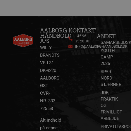
AALBORG
KONTAKT
HÅNDBOLD
ANDET
+45 96
A/S
35 20 30
SAMARBEJDSK
INFO@AALBORGHAANDBOLD.DK
WILLY
YOUTH
BRANDTS
CAMP
lf-cmp-189350
aalborghaandbold.dk
1 år
VEJ 31
2026
DK-9220
SPAR
AALBORG
NORD
STJERNER
ØST
JOB,
CVR-
PRAKTIK
NR. 333
OG
725 58
FRIVILLIGT
ARBEJDE
Alt indhold
Navn
Udbyder / Domæne
Udløbsdato
PRIVATLIVSPOL
på denne
Navn
Udbyder / Domæne
Udløbsdato
Beskrivelse