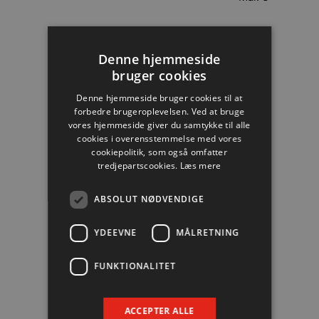
#20
Felix Möller
Denne hjemmeside
bruger cookies
Mål: 2
Denne hjemmeside bruger cookies til at
forbedre brugeroplevelsen. Ved at bruge
vores hjemmeside giver du samtykke til alle
#3
Lukas Nilsson
cookies i overensstemmelse med vores
cookiepolitik, som også omfatter
Mål: 2
tredjepartscookies.
Læs mere
ABSOLUT NØDVENDIGE
#5
Sander Sagosen
YDEEVNE
MÅLRETNING
Mål: 1
FUNKTIONALITET
#22
René Antonsen
ACCEPTER ALLE