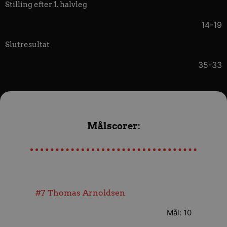
Stilling efter 1. halvleg
14-19
Slutresultat
35-33
Målscorer:
#7
Thomas Arnoldsen
Mål: 10