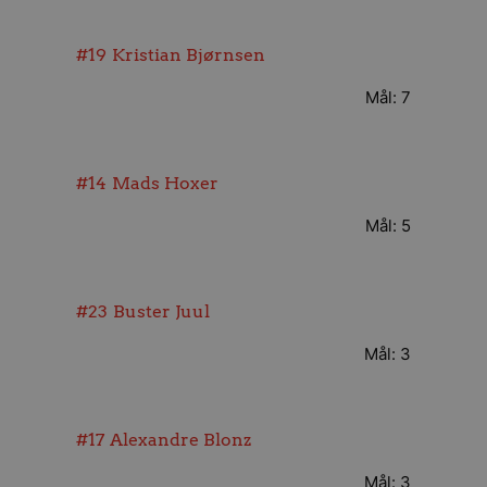
#19
Kristian Bjørnsen
Mål: 7
#14
Mads Hoxer
Mål: 5
#23
Buster Juul
Mål: 3
#17
Alexandre Blonz
Mål: 3