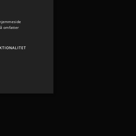
s hjemmeside
så omfatter
KTIONALITET
ministration. Hjemmesiden