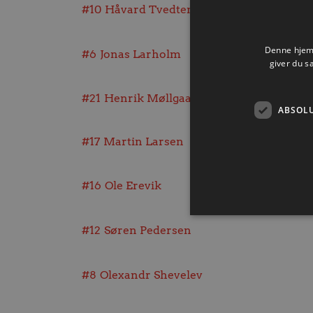
#10
Håvard Tvedten
Denne hjemm
#6
Jonas Larholm
giver du s
#21
Henrik Møllgaard
ABSOL
#17
Martin Larsen
#16
Ole Erevik
#12
Søren Pedersen
Absolut nødvendige cookies
#8
Olexandr Shevelev
kan ikke bruges korrekt ude
Navn