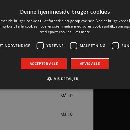
Mål: 3
Denne hjemmeside bruger cookies
eside bruger cookies til at forbedre brugeroplevelsen. Ved at bruge vore
Mål: 3
amtykke til alle cookies i overensstemmelse med vores cookiepolitik, som og
tredjepartscookies.
Læs mere
Mål: 0
UT NØDVENDIGE
YDEEVNE
MÅLRETNING
FUN
Mål: 0
ACCEPTER ALLE
AFVIS ALLE
Mål: 0
VIS DETALJER
Mål: 0
Absolut nødvendige
Ydeevne
Målretning
Funktionalitet
 muliggør hjemmesidens grundlæggende funktionalitet såsom brugerlogin og kontoad
Mål: 0
n de absolut nødvendige cookies.
Udbyder / Domæne
Udløbsdato
Beskrivelse