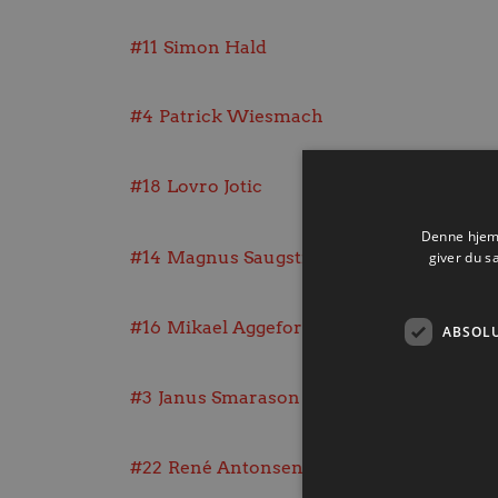
#11
Simon Hald
#4
Patrick Wiesmach
#18
Lovro Jotic
Denne hjemm
#14
Magnus Saugstrup
giver du s
#16
Mikael Aggefors
ABSOL
#3
Janus Smarason
#22
René Antonsen