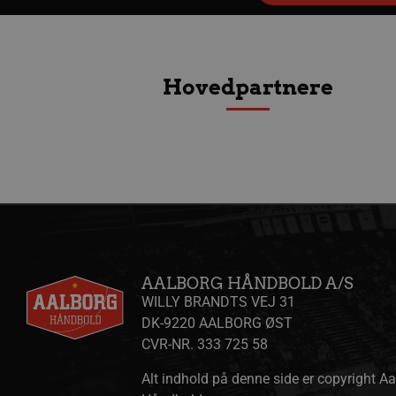
Navn
Udbyder 
Hovedpartnere
Navn
Navn
Udbyder / Do
Ud
popupshow
.aalborgha
_gtmeec
fbevents.js
.aalborghaand
.f
189350-sid
.aalborgha
1810443049197060
.f
FPLC
.aalborgha
_sbp
.aalborghaand
Trackerdmo
.jc
collect
.l
189350-sid-
.aalborgha
seen
tr
.l
AALBORG HÅNDBOLD A/S
189369-sid
.aalborg-
WILLY BRANDTS VEJ 31
gtag/js
.g
handbold.c
DK-9220 AALBORG ØST
gtm.js
.g
CVR-NR. 333 725 58
189369-sid-
.aalborg-
seen
handbold.c
Alt indhold på denne side er copyright A
li_sync
.l