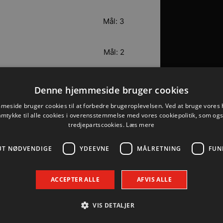
Mål: 3
Mål: 2
Mål: 2
Denne hjemmeside bruger cookies
eside bruger cookies til at forbedre brugeroplevelsen. Ved at bruge vore
Mål: 1
amtykke til alle cookies i overensstemmelse med vores cookiepolitik, som og
tredjepartscookies.
Læs mere
Mål: 1
UT NØDVENDIGE
YDEEVNE
MÅLRETNING
FUN
Mål: 1
ACCEPTER ALLE
AFVIS ALLE
VIS DETALJER
Mål: 0