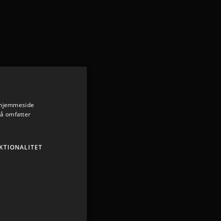
s hjemmeside
så omfatter
KTIONALITET