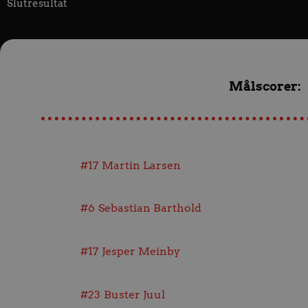
Slutresultat
Målscorer:
#17
Martin Larsen
#6
Sebastian Barthold
#17
Jesper Meinby
#23
Buster Juul