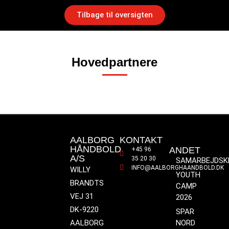
Tilbage til oversigten
Hovedpartnere
AALBORG
KONTAKT
HÅNDBOLD
ANDET
+45 96
A/S
35 20 30
SAMARBEJDSK
INFO@AALBORGHAANDBOLD.DK
WILLY
YOUTH
BRANDTS
CAMP
VEJ 31
2026
DK-9220
SPAR
AALBORG
NORD