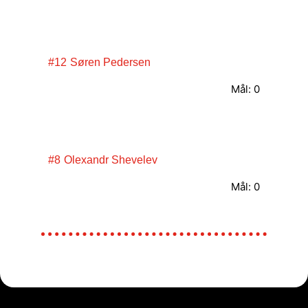
#12
Søren Pedersen
Mål: 0
#8
Olexandr Shevelev
Mål: 0