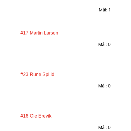
Mål: 1
#17
Martin Larsen
Mål: 0
#23
Rune Spliid
Mål: 0
#16
Ole Erevik
Mål: 0