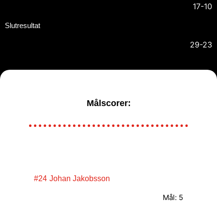
17-10
Slutresultat
29-23
Målscorer:
#24
Johan Jakobsson
Mål: 5