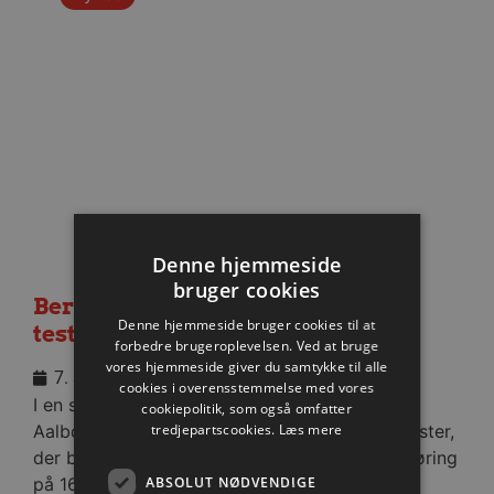
Denne hjemmeside
bruger cookies
Berlin besejret i medrivende
Denne hjemmeside bruger cookies til at
testkamp
forbedre brugeroplevelsen. Ved at bruge
vores hjemmeside giver du samtykke til alle
7. august 2026
cookies i overensstemmelse med vores
I en stopfyldt Sparekassen Danmark Arena fik
cookiepolitik, som også omfatter
tredjepartscookies.
Læs mere
Aalborg Håndbold skovlen under de tyske gæster,
der blev slået med cifrene 30-28 efter pauseføring
ABSOLUT NØDVENDIGE
på 16-12.