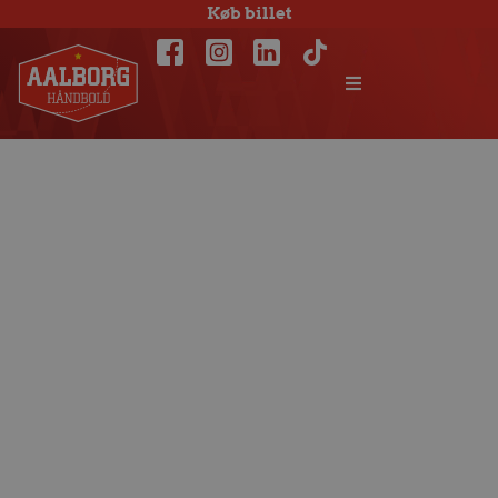
Køb billet
Kaptajnen runder
kamp nummer
300 i den røde
trøje