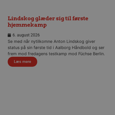
Lindskog glæder sig til første
hjemmekamp
VISITOR_PRIVACY_METADATA
5 måne
YouTube
4 uge
.youtube.com
6. august 2026
Se med når nytilkomne Anton Lindskog giver
status på sin første tid i Aalborg Håndbold og ser
frem mod fredagens testkamp mod Füchse Berlin.
Læs mere
lf-cmp-189350
aalborghaandbold.dk
1 år
Håndbold i verdensklasse