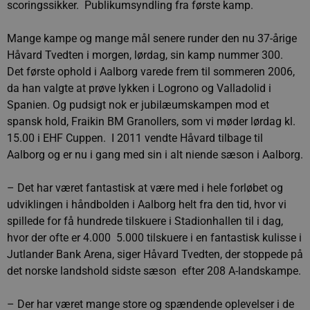
scoringssikker. Publikumsyndling fra første kamp.
Mange kampe og mange mål senere runder den nu 37-årige
Håvard Tvedten i morgen, lørdag, sin kamp nummer 300.
Det første ophold i Aalborg varede frem til sommeren 2006,
da han valgte at prøve lykken i Logrono og Valladolid i
Spanien. Og pudsigt nok er jubilæumskampen mod et
spansk hold, Fraikin BM Granollers, som vi møder lørdag kl.
15.00 i EHF Cuppen. I 2011 vendte Håvard tilbage til
Aalborg og er nu i gang med sin i alt niende sæson i Aalborg.
– Det har været fantastisk at være med i hele forløbet og
udviklingen i håndbolden i Aalborg helt fra den tid, hvor vi
spillede for få hundrede tilskuere i Stadionhallen til i dag,
hvor der ofte er 4.000  5.000 tilskuere i en fantastisk kulisse i
Jutlander Bank Arena, siger Håvard Tvedten, der stoppede på
det norske landshold sidste sæson  efter 208 A-landskampe.
– Der har været mange store og spændende oplevelser i de