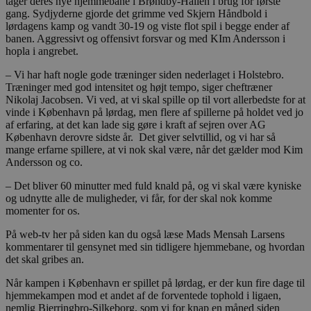
tager deres nye hjemmebane i Brøndby-Hallen i brug for første
gang. Sydjyderne gjorde det grimme ved Skjern Håndbold i
lørdagens kamp og vandt 30-19 og viste flot spil i begge ender af
banen. Aggressivt og offensivt forsvar og med KIm Andersson i
hopla i angrebet.
– Vi har haft nogle gode træninger siden nederlaget i Holstebro.
Træninger med god intensitet og højt tempo, siger cheftræner
Nikolaj Jacobsen. Vi ved, at vi skal spille op til vort allerbedste for at
vinde i København på lørdag, men flere af spillerne på holdet ved jo
af erfaring, at det kan lade sig gøre i kraft af sejren over AG
København derovre sidste år. Det giver selvtillid, og vi har så
mange erfarne spillere, at vi nok skal være, når det gælder mod Kim
Andersson og co.
– Det bliver 60 minutter med fuld knald på, og vi skal være kyniske
og udnytte alle de muligheder, vi får, for der skal nok komme
momenter for os.
På web-tv her på siden kan du også læse Mads Mensah Larsens
kommentarer til gensynet med sin tidligere hjemmebane, og hvordan
det skal gribes an.
Når kampen i København er spillet på lørdag, er der kun fire dage til
hjemmekampen mod et andet af de forventede tophold i ligaen,
nemlig Bjerringbro-Silkeborg, som vi for knap en måned siden