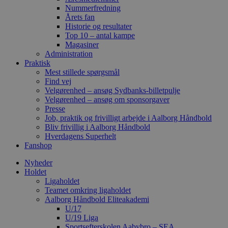
Nummerfredning
Årets fan
Historie og resultater
Top 10 – antal kampe
Magasiner
Administration
Praktisk
Mest stillede spørgsmål
Find vej
Velgørenhed – ansøg Sydbanks-billetpulje
Velgørenhed – ansøg om sponsorgaver
Presse
Job, praktik og frivilligt arbejde i Aalborg Håndbold
Bliv frivillig i Aalborg Håndbold
Hverdagens Superhelt
Fanshop
Nyheder
Holdet
Ligaholdet
Teamet omkring ligaholdet
Aalborg Håndbold Eliteakademi
U/17
U/19 Liga
Sportsefterskolen Aabybro – SEA