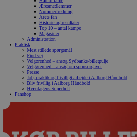
Hall of fame
Æresmedlemmer
Nummerfredning
Årets fan
Historie og resultater
Top 10 – antal kampe
Magasiner
Administration
Praktisk
Mest stillede spørgsmål
Find vej
Velgørenhed – ansøg Sydbanks-billetpulje
Velgørenhed – ansøg om sponsorgaver
Presse
Job, praktik og frivilligt arbejde i Aalborg Håndbold
Bliv frivillig i Aalborg Håndbold
Hverdagens Superhelt
Fanshop