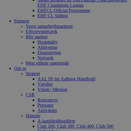
EHF Champions League
EHFCL Official Programme
EHF CL Stilling
Partnere
Vores samarbejdspartnere
Erhvervsnetværk
Bliv partner
Hospitality
Aktivering
Eksponering
Netværk
Mest stillede spørgsmål
Om os
Strategi
AAL IN for Aalborg Håndbold
Værdier
Vision | Mission
CSR
Ressourcer
Personer
Aktiviteter
Historie
A-landsholdsspillere
Club 200, Club 300, Club 400, Club 500