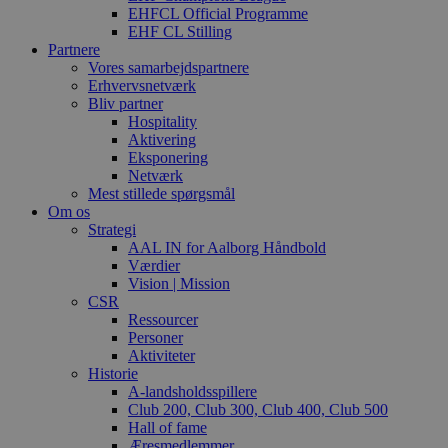
EHFCL Official Programme
EHF CL Stilling
Partnere
Vores samarbejdspartnere
Erhvervsnetværk
Bliv partner
Hospitality
Aktivering
Eksponering
Netværk
Mest stillede spørgsmål
Om os
Strategi
AAL IN for Aalborg Håndbold
Værdier
Vision | Mission
CSR
Ressourcer
Personer
Aktiviteter
Historie
A-landsholdsspillere
Club 200, Club 300, Club 400, Club 500
Hall of fame
Æresmedlemmer