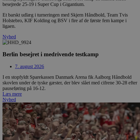
besejrede 25-19 i Super Cup i Gigantium.
Et barskt udlæg i turneringen med Skjern Håndbold, Team Tvis
Holstebro, KIF Kolding og BSV i fire af de første fem kampe i
ligaen.
Nyhed
Berlin besejret i medrivende testkamp
7. august 2026
I en stopfyldt Sparekassen Danmark Arena fik Aalborg Håndbold
skovlen under de tyske gæster, der blev slået med cifrene 30-28 efter
pauseføring på 16-12.
Læs mere
Nyhed