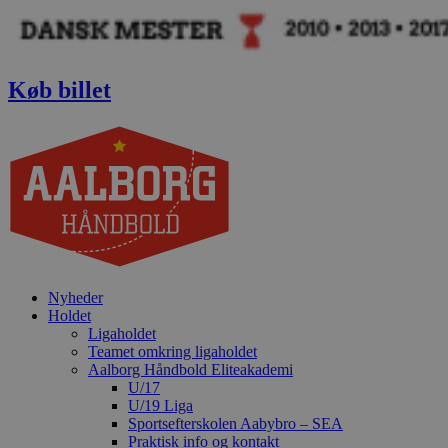
Videre
til
indhold
Køb billet
Nyheder
Holdet
Ligaholdet
Teamet omkring ligaholdet
Aalborg Håndbold Eliteakademi
U/17
U/19 Liga
Sportsefterskolen Aabybro – SEA
Praktisk info og kontakt