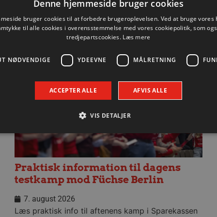
Denne hjemmeside bruger cookies
eside bruger cookies til at forbedre brugeroplevelsen. Ved at bruge vore
amtykke til alle cookies i overensstemmelse med vores cookiepolitik, som og
Nyhed
tredjepartscookies.
Læs mere
UT NØDVENDIGE
YDEEVNE
MÅLRETNING
FUN
ACCEPTER ALLE
AFVIS ALLE
VIS DETALJER
Absolut nødvendige
Ydeevne
Målretning
Funktionalitet
Praktisk information til dagens
 muliggør hjemmesidens grundlæggende funktionalitet såsom brugerlogin og kontoad
testkamp mod Füchse Berlin
n de absolut nødvendige cookies.
Udbyder / Domæne
Udløbsdato
Beskrivelse
7. august 2026
.aalborghaandbold.dk
Session
Til visning af hjemmesidens funktioner
Læs praktisk info til aftenens kamp i Sparekassen