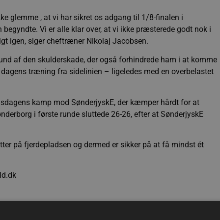
kke glemme , at vi har sikret os adgang til 1/8-finalen i
yndte. Vi er alle klar over, at vi ikke præsterede godt nok i
igt igen, siger cheftræner Nikolaj Jacobsen.
und af den skulderskade, der også forhindrede ham i at komme
ens træning fra sidelinien – ligeledes med en overbelastet
til onsdagens kamp mod SønderjyskE, der kæmper hårdt for at
Sønderborg i første runde sluttede 26-26, efter at SønderjyskE
utter på fjerdepladsen og dermed er sikker på at få mindst ét
ld.dk