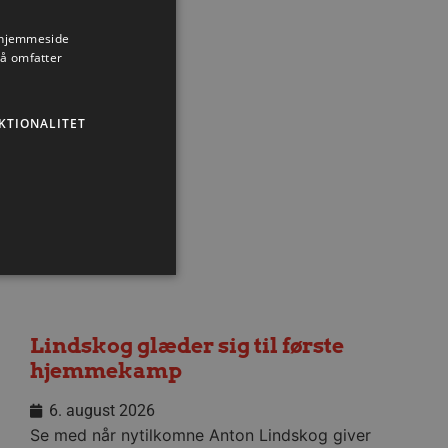
s hjemmeside
så omfatter
Nyhed
KTIONALITET
Lindskog glæder sig til første
ministration. Hjemmesiden
hjemmekamp
6. august 2026
Se med når nytilkomne Anton Lindskog giver