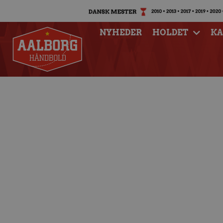
NYHEDER
HOLDET
K
Klar til nyt slag:
Sønderjysk