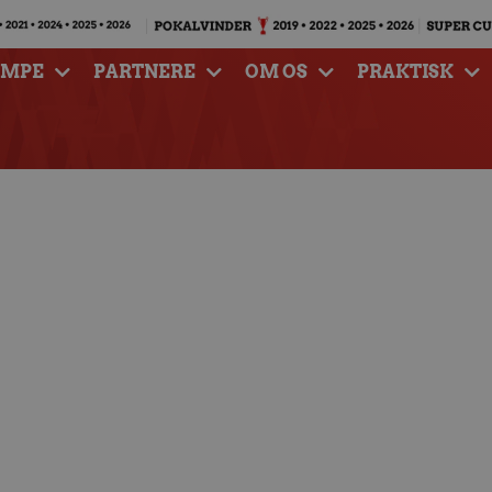
AMPE
PARTNERE
OM OS
PRAKTISK
 Onsdag kl. 19.30 mod
E i Gigantium