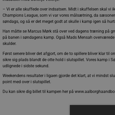
– Vi er alle skuffede over indsatsen. Midt i skuffelsen skal vi i
Champions League, som vi var vores målsætning, da sæsonen beg
søndags, og så er det meget godt at skulle i kamp igen så hurt
Han måtte se Marcus Mørk stå over ved dagens træning på gr
på banen i søndagens kamp. Også Mads Mensah overværede dag
skulder.
Først senere bliver det afgjort, om de to spillere bliver klar 
sikre sig plads blandt de otte hold i slutspillet. Vores kamp i 
udlignede i sidste sekund.
Weekendens resultater i ligaen gjorde det klart, at vi mindst sl
point med over i slutspillet.
Du kan sikre dig billet til kampen her på www.aalborghaandbo