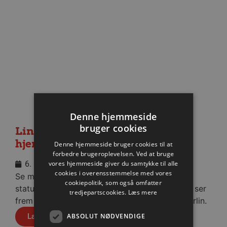
Denne hjemmeside
bruger cookies
Lindskog glæder sig til første
hjemmekamp
Denne hjemmeside bruger cookies til at
forbedre brugeroplevelsen. Ved at bruge
vores hjemmeside giver du samtykke til alle
6. august 2026
cookies i overensstemmelse med vores
Se med når nytilkomne Anton Lindskog giver
cookiepolitik, som også omfatter
status på sin første tid i Aalborg Håndbold og ser
tredjepartscookies.
Læs mere
frem mod fredagens testkamp mod Füchse Berlin.
ABSOLUT NØDVENDIGE
Læs mere