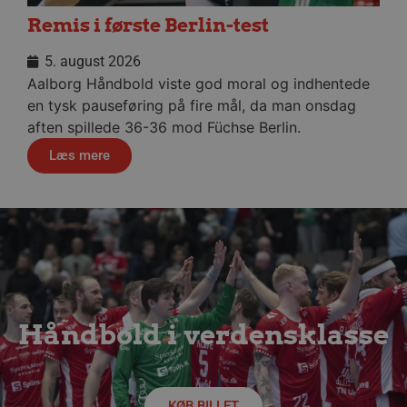
Remis i første Berlin-test
5. august 2026
Aalborg Håndbold viste god moral og indhentede
VISITOR_PRIVACY_METADATA
5 måne
YouTube
4 uge
en tysk pauseføring på fire mål, da man onsdag
.youtube.com
aften spillede 36-36 mod Füchse Berlin.
Læs mere
lf-cmp-189350
aalborghaandbold.dk
1 år
Håndbold i verdensklasse
KØB BILLET