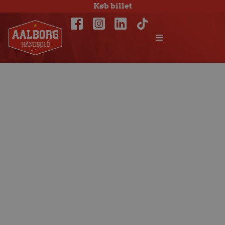
Køb billet
Klar til reprise i
Skjern lørdag kl.
17.10: Sejr