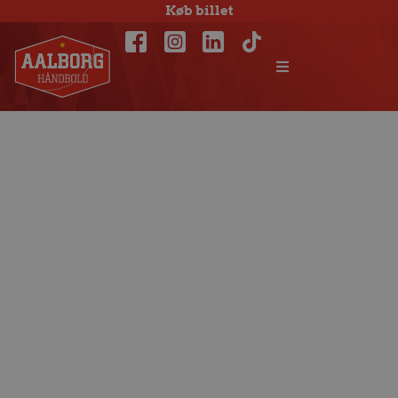
Køb billet
Klasseforskel
mod Fredericia