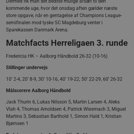
4 uge
.youtube.com
Dermed fik man det bedste mulige afsæt til den
kommende uge, hvor det onsdag aften gælder næste
store opgave, når en gentagelse af Champions League-
semifinalen mod tyske SC Magdeburg venter i
Sparekassen Danmark Arena.
Matchfacts Herreligaen 3. runde
Fredericia HK – Aalborg Håndbold 26-32 (10-16)
Stillinger undervejs
lf-cmp-189350
aalborghaandbold.dk
1 år
10’ 2-4, 20’ 8-9, 30’ 10-16, 40’ 19-22, 50’ 22-29, 60’ 26-32
Målscorere Aalborg Håndbold
Jack Thurin 6, Lukas Nilsson 5, Martin Larsen 4, Aleks
Vlah 4, Thomas Arnoldsen 4, Patrick Wiesmach 3, Miguel
Martins 3, Sebastian Barthold 1, Simon Hald 1, Kristian
Bjørnsen 1