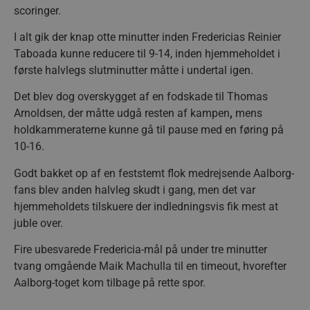
scoringer.
I alt gik der knap otte minutter inden Fredericias Reinier
Taboada kunne reducere til 9-14, inden hjemmeholdet i
første halvlegs slutminutter måtte i undertal igen.
Det blev dog overskygget af en fodskade til Thomas
Arnoldsen, der måtte udgå resten af kampen
,
mens
holdkammeraterne kunne gå til pause med en føring på
10-16.
Godt bakket op af en feststemt flok medrejsende Aalborg-
fans blev anden halvleg skudt i gang, men det var
hjemmeholdets tilskuere der indledningsvis fik mest at
juble over.
Fire ubesvarede Fredericia-mål på under tre minutter
tvang omgående Maik Machulla til en timeout, hvorefter
Aalborg-toget kom tilbage på rette spor.