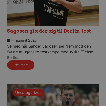
HLNewVisitor
aalborghaandbold.dk
1 år
Sagosen glæder sig til Berlin-test
YSC
Session
Google LLC
.youtube.com
4. august 2026
Se med når Sander Sagosen ser frem mod den
første af ugens to testkampe mod tyske Füchse
_ga
1 år 1
Google LLC
måned
.aalborghaandbold.dk
Berlin.
Læs mere
Uncategorized