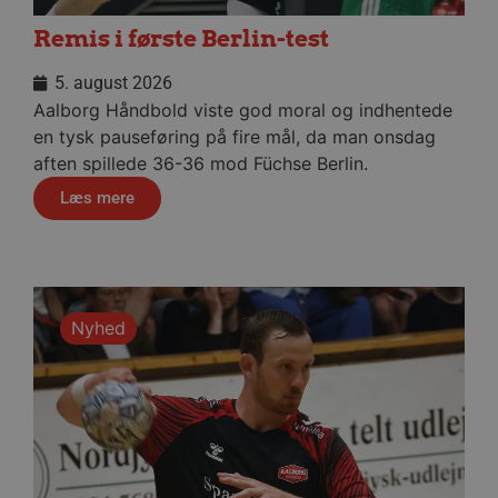
59
sekunder
Remis i første Berlin-test
5. august 2026
Aalborg Håndbold viste god moral og indhentede
VISITOR_INFO1_LIVE
5 måneder
Google LLC
4 uger
.youtube.com
en tysk pauseføring på fire mål, da man onsdag
aften spillede 36-36 mod Füchse Berlin.
Læs mere
FPID
1 år 1
Google
måned
.aalborghaandbold.dk
Nyhed
_fbp
2 måneder
Meta Platform Inc.
4 uger
.aalborghaandbold.dk
lidc
1 dag
Microsoft Corporation
.linkedin.com