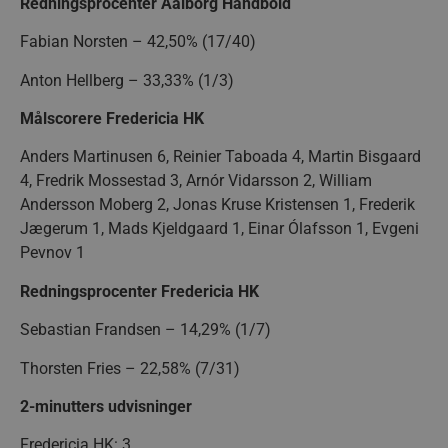
Redningsprocenter Aalborg Håndbold
Navn
Udbyder / Domæne
Udløbsdato
Navn
Udbyder / Domæne
Udløbsdato
Beskrivelse
popupshow
.aalborghaandbold.dk
Session
Fabian Norsten – 42,50% (17/40)
_gtmeec
.aalborghaandbold.dk
2 måneder
Denne cookie b
Navn
Udbyder / Domæne
Udløbsdato
4 uger
at lette sporin
Anton Hellberg – 33,33% (1/3)
189350-sid
.aalborghaandbold.dk
4 minutter
analyse af bru
fbevents.js
.facebook.net
4 uger 2
59
interaktion m
dage
sekunder
hjemmesidens
Målscorere Fredericia HK
markedsførings
Det samler da
1810443049197060
.facebook.net
4 uger 2
brugeradfærd 
Anders Martinusen 6, Reinier Taboada 4, Martin Bisgaard
dage
engagement m
4, Fredrik Mossestad 3, Arnór Vidarsson 2, William
marketing, hj
at forbedre str
Andersson Moberg 2, Jonas Kruse Kristensen 1, Frederik
FPLC
.aalborghaandbold.dk
forbedre
20 timer
brugeroplevel
Jægerum 1, Mads Kjeldgaard 1, Einar Ólafsson 1, Evgeni
Trackerdmo
.jcd.dk
4 uger 2
dage
Pevnov 1
_sbp
.aalborghaandbold.dk
1 år 1
Dette er en co
måned
bruges til at 
collect
.linkedin.com
4 uger 2
tilpasse bruge
dage
Redningsprocenter Fredericia HK
på hjemmeside
spore brugera
præferencer. D
Sebastian Frandsen – 14,29% (1/7)
med at forbed
hjemmesidens
tr
.linkedin.com
4 uger 2
og funktionalit
Thorsten Fries – 22,58% (7/31)
dage
189350-sid-
.aalborghaandbold.dk
4 minutter
2-minutters udvisninger
seen
59
gtag/js
.googletagmanager.com
4 uger 2
sekunder
dage
Fredericia HK: 3