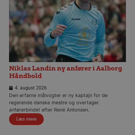
li_gc
5 måneder
LinkedIn Corporation
4 uger
.linkedin.com
__Secure-YNID
.youtube.com
5 måneder
4 uger
Niklas Landin ny anfører i Aalborg
Håndbold
4. august 2026
Den erfarne målvogter er ny kaptajn for de
regerende danske mestre og overtager
anførerbindet efter René Antonsen.
Læs mere