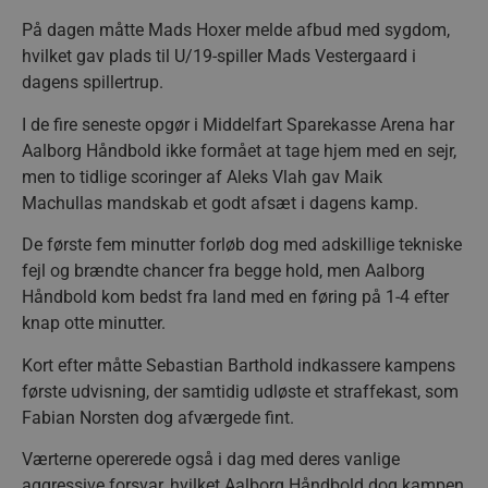
På dagen måtte Mads Hoxer melde afbud med sygdom,
hvilket gav plads til U/19-spiller Mads Vestergaard i
dagens spillertrup.
I de fire seneste opgør i Middelfart Sparekasse Arena har
Aalborg Håndbold ikke formået at tage hjem med en sejr,
men to tidlige scoringer af Aleks Vlah gav Maik
Machullas mandskab et godt afsæt i dagens kamp.
De første fem minutter forløb dog med adskillige tekniske
fejl og brændte chancer fra begge hold, men Aalborg
Håndbold kom bedst fra land med en føring på 1-4 efter
knap otte minutter.
Kort efter måtte Sebastian Barthold indkassere kampens
første udvisning, der samtidig udløste et straffekast, som
Fabian Norsten dog afværgede fint.
Værterne opererede også i dag med deres vanlige
aggressive forsvar, hvilket Aalborg Håndbold dog kampen