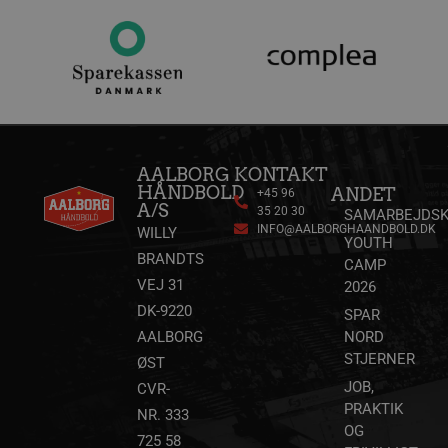
AALBORG
KONTAKT
HÅNDBOLD
ANDET
+45 96
A/S
35 20 30
SAMARBEJDSK
INFO@AALBORGHAANDBOLD.DK
WILLY
YOUTH
BRANDTS
CAMP
VEJ 31
2026
DK-9220
SPAR
AALBORG
NORD
STJERNER
ØST
JOB,
CVR-
PRAKTIK
NR. 333
OG
725 58