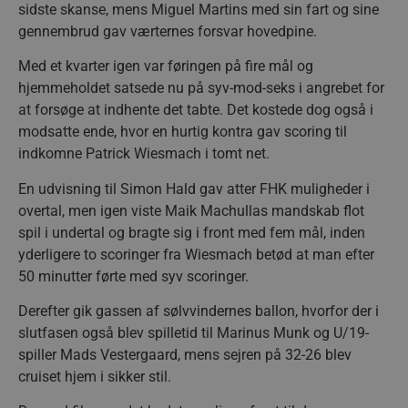
sidste skanse, mens Miguel Martins med sin fart og sine
måne
.aalborghaandbold.dk
gennembrud gav værternes forsvar hovedpine.
Med et kvarter igen var føringen på fire mål og
hjemmeholdet satsede nu på syv-mod-seks i angrebet for
at forsøge at indhente det tabte. Det kostede dog også i
modsatte ende, hvor en hurtig kontra gav scoring til
__cf_bm
29 minu
Cloudflare Inc.
56
indkomne Patrick Wiesmach i tomt net.
.linkedin.com
sekund
En udvisning til Simon Hald gav atter FHK muligheder i
Google Privacy Policy
overtal, men igen viste Maik Machullas mandskab flot
spil i undertal og bragte sig i front med fem mål, inden
yderligere to scoringer fra Wiesmach betød at man efter
CookieScriptConsent
4 uger
CookieScript
dag
aalborghaandbold.dk
50 minutter førte med syv scoringer.
Derefter gik gassen af sølvvindernes ballon, hvorfor der i
slutfasen også blev spilletid til Marinus Munk og U/19-
spiller Mads Vestergaard, mens sejren på 32-26 blev
cruiset hjem i sikker stil.
VISITOR_PRIVACY_METADATA
5 måne
YouTube