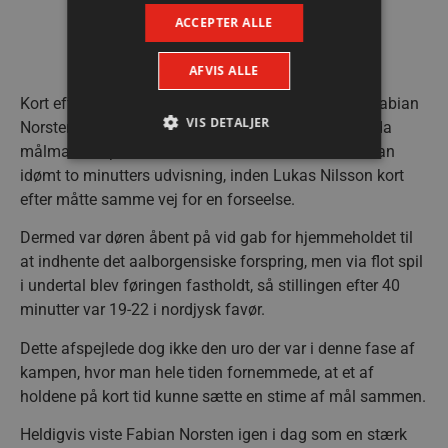
ACCEPTER ALLE
Galleri – klik for større udgave
AFVIS ALLE
Kort efter fulgte en bizar situation, hvor målmand Fabian
VIS DETALJER
Norsten blev ramt i hovedet på en afslutning, men da
målmanden påtalte dette overfor dommerne blev han
idømt to minutters udvisning, inden Lukas Nilsson kort
efter måtte samme vej for en forseelse.
Absolut nødvendige
Ydeevne
Målretning
Funktionalitet
Dermed var døren åbent på vid gab for hjemmeholdet til
at indhente det aalborgensiske forspring, men via flot spil
Absolut nødvendige cookies muliggør
hjemmesidens grundlæggende funktionalitet
i undertal blev føringen fastholdt, så stillingen efter 40
såsom brugerlogin og kontoadministration.
minutter var 19-22 i nordjysk favør.
Hjemmesiden kan ikke bruges korrekt uden de
absolut nødvendige cookies.
Dette afspejlede dog ikke den uro der var i denne fase af
Navn
Udbyder / Domæne
Udløbsd
kampen, hvor man hele tiden fornemmede, at et af
/dyna-.*/i
.aalborghaandbold.dk
Sessi
holdene på kort tid kunne sætte en stime af mål sammen.
Heldigvis viste Fabian Norsten igen i dag som en stærk
_dcid
1 år 
Google