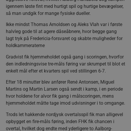
igennem løste fint med hurtigt spil og hurtige bevægelser,
så man undgik for mange fysiske dueller.
Ikke mindst Thomas Arnoldsen og Aleks Vlah var i første
halvleg gode til at agere dåseåbnere, hvor begge gang
lagt tryk på Fredericia-forsvaret og skabte muligheder for
holdkammeraterne
Gradvist fik hjemmeholdet også gang i scoringen, hvorfor
den indledningsvise tre-måls føring var skrumpet til blot et
enkelt mål efter et kvarters spil ved stillingen 6-7.
Efter 18 minutter blev anfører René Antonsen, Miguel
Martins og Martin Larsen også sendt i kamp, i en periode
hvor holdene for alvor fik gang i målscoringen, mens
hjemmeholdet måtte tage imod udvisninger i to omgange.
Trods let hakkende nordjysk overtalsspil fik man alligevel
opbygget en fire-måls føring, inden FHK fik chancen i
overtal, hvilket dog endte med yderligere to Aalborg-