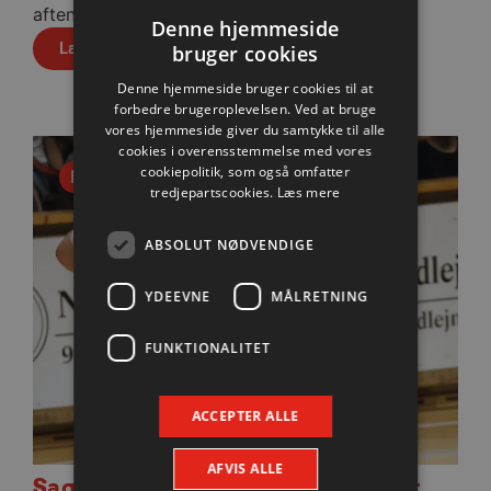
aften spillede 36-36 mod Füchse Berlin.
Denne hjemmeside
Læs mere
bruger cookies
Denne hjemmeside bruger cookies til at
forbedre brugeroplevelsen. Ved at bruge
vores hjemmeside giver du samtykke til alle
cookies i overensstemmelse med vores
cookiepolitik, som også omfatter
Nyhed
tredjepartscookies.
Læs mere
ABSOLUT NØDVENDIGE
YDEEVNE
MÅLRETNING
FUNKTIONALITET
ACCEPTER ALLE
AFVIS ALLE
Sagosen glæder sig til Berlin-test