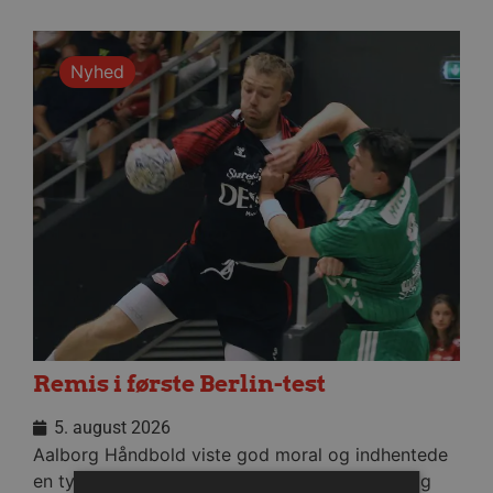
Nyhed
Remis i første Berlin-test
5. august 2026
Aalborg Håndbold viste god moral og indhentede
en tysk pauseføring på fire mål, da man onsdag