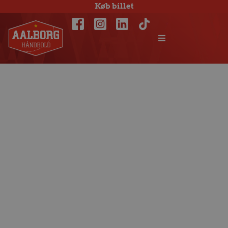
Køb billet
Knorr
landsholdsudtaget
for Tyskland