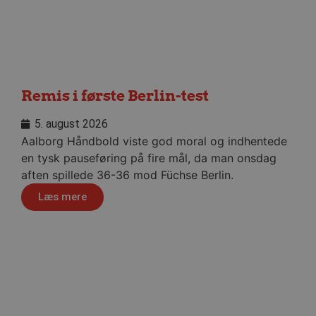
ministration. Hjemmesiden
ndividuelle klienter bag en
tillinger pr. klient. Den
Remis i første Berlin-test
g kan ikke fravælges.
em mennesker og bots.
5. august 2026
 lave gyldige rapporter om
Aalborg Håndbold viste god moral og indhentede
en tysk pauseføring på fire mål, da man onsdag
m-tjenesten til at huske
 Det er nødvendigt, at
aften spillede 36-36 mod Füchse Berlin.
r korrekt.
Læs mere
erens samtykke og
webstedet. Det registrerer
kellige politikker for
indstillinger, så deres
essioner.
eller samtykke i
pagnen (ID: 189350) for
ens indstillinger.