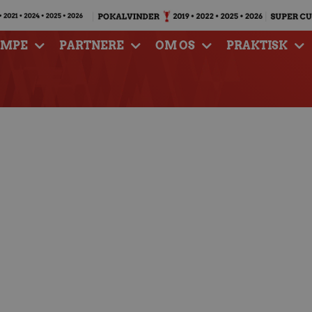
AMPE
PARTNERE
OM OS
PRAKTISK
walk før braget mod
OG