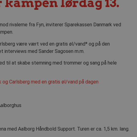
r kampen lørdag 13.
mod rivalerne fra Fyn, inviterer Sparekassen Danmark ved
ampen.
rlsberg være vært ved en gratis øl/vand* og på den
ndet interviews med Sander Sagosen m.m.
ed til at skabe stemning med trommer og sang på hele
k og Carlsberg med en gratis øl/vand på dagen
Aalborghus
ena med Aalborg Håndbold Support. Turen er ca. 1,5 km. lang.