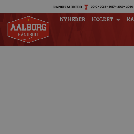
NYHEDER
HOLDET
K
Kom til stor fan
G