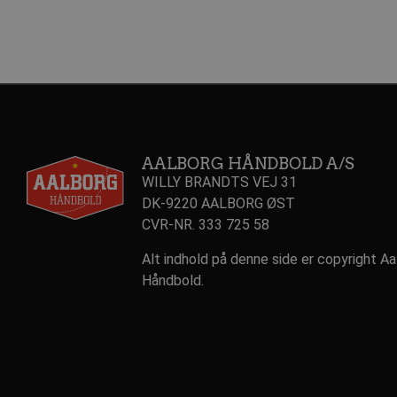
.l
__Secure-
.y
ROLLOUT_TOKEN
HLSession
aa
AALBORG HÅNDBOLD A/S
VISITOR_INFO1_LIVE
Go
.y
WILLY BRANDTS VEJ 31
DK-9220 AALBORG ØST
CVR-NR. 333 725 58
FPID
Go
.a
Alt indhold på denne side er copyright A
_fbp
Me
.a
Håndbold.
lidc
Mi
.l
HLNewVisitor
aa
YSC
Go