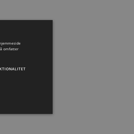
s hjemmeside
så omfatter
KTIONALITET
Nyhed