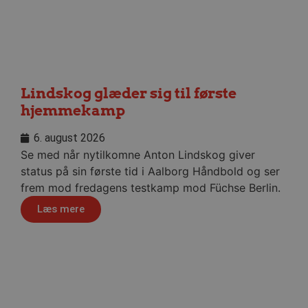
Absolut nødvendige cookies
kan ikke bruges korrekt ude
Navn
/dyna-.*/i
_dcid
Lindskog glæder sig til første
hjemmekamp
__cf_bm
6. august 2026
Se med når nytilkomne Anton Lindskog giver
CookieScriptConsent
status på sin første tid i Aalborg Håndbold og ser
Google Privacy Poli
frem mod fredagens testkamp mod Füchse Berlin.
VISITOR_PRIVACY_METAD
Læs mere
lf-cmp-189350