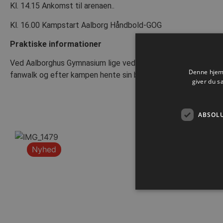
Kl. 14.15 Ankomst til arenaen..
Kl. 16.00 Kampstart Aalborg Håndbold-GOG
Praktiske informationer
Ved Aalborghus Gymnasium lige ved Sparekassen Danmark find
Denne hjemm
fanwalk og efter kampen hente sin bil samme sted.
giver du s
ABSOL
Nyhed