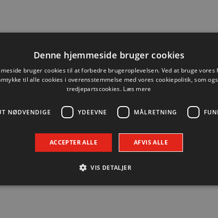
Denne hjemmeside bruger cookies
es masser af P-pladser, så man kan parkere og deltage i
eside bruger cookies til at forbedre brugeroplevelsen. Ved at bruge vore
amtykke til alle cookies i overensstemmelse med vores cookiepolitik, som og
tredjepartscookies.
Læs mere
UT NØDVENDIGE
YDEEVNE
MÅLRETNING
FUN
ACCEPTER ALLE
AFVIS ALLE
Nyhed
VIS DETALJER
Absolut nødvendige
Ydeevne
Målretning
Funktionalitet