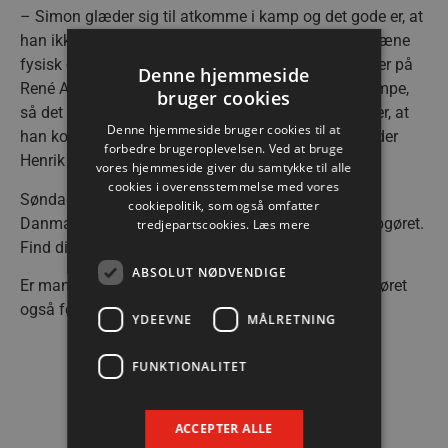
– Simon glæder sig til atkomme i kamp og det gode er, at
han ikke har været skadet som, så han har kunne træne
fysisk og holde sig i form. Vi har trukket store veksler på
Denne hjemmeside
René Antonsen og Vetle Rønningen i de seneste kampe,
bruger cookies
så det bliver rart at få ham med igen og jeg forventer, at
Denne hjemmeside bruger cookies til at
han kommer med en masse energi og power, afrunder
forbedre brugeroplevelsen. Ved at bruge
Henrik Kronborg.
vores hjemmeside giver du samtykke til alle
cookies i overensstemmelse med vores
Søndagens kamp spilles kl. 19.00 i Sparekassen
cookiepolitik, som også omfatter
Danmark Arena og der er endnu ledige billetter til opgøret.
tredjepartscookies.
Læs mere
Find dine pladser her.
ABSOLUT NØDVENDIGE
Er man forhindret i at se kampen i arenaen kan opgøret
også følges direkte på TV2 Sport.
YDEEVNE
MÅLRETNING
FUNKTIONALITET
Køb billetter her
ACCEPTER ALLE