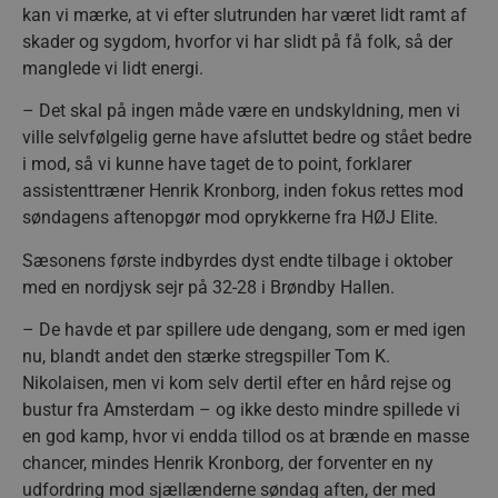
kan vi mærke, at vi efter slutrunden har været lidt ramt af
skader og sygdom, hvorfor vi har slidt på få folk, så der
manglede vi lidt energi.
– Det skal på ingen måde være en undskyldning, men vi
ville selvfølgelig gerne have afsluttet bedre og stået bedre
i mod, så vi kunne have taget de to point, forklarer
assistenttræner Henrik Kronborg, inden fokus rettes mod
søndagens aftenopgør mod oprykkerne fra HØJ Elite.
Sæsonens første indbyrdes dyst endte tilbage i oktober
med en nordjysk sejr på 32-28 i Brøndby Hallen.
– De havde et par spillere ude dengang, som er med igen
nu, blandt andet den stærke stregspiller Tom K.
Nikolaisen, men vi kom selv dertil efter en hård rejse og
bustur fra Amsterdam – og ikke desto mindre spillede vi
en god kamp, hvor vi endda tillod os at brænde en masse
chancer, mindes Henrik Kronborg, der forventer en ny
udfordring mod sjællænderne søndag aften, der med