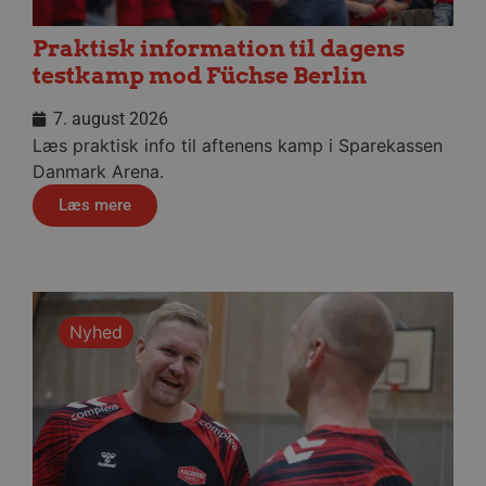
Praktisk information til dagens
testkamp mod Füchse Berlin
7. august 2026
Læs praktisk info til aftenens kamp i Sparekassen
Danmark Arena.
Læs mere
lf-cmp-189350
aalborghaandbold.dk
1 år
Nyhed
Navn
Udbyder / Domæne
Udløbsdato
Navn
Udbyder / Domæne
Udløbsdato
Beskrivelse
popupshow
.aalborghaandbold.dk
Session