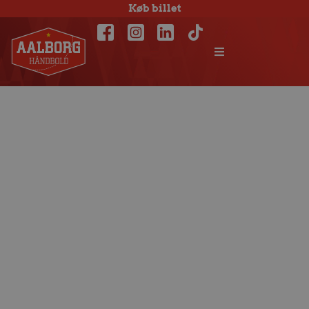
Køb billet
Kronborg: Vi skal
nok komme med
fuld energi
søndag