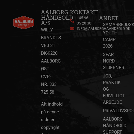
AALBORG
KONTAKT
HÅNDBOLD
VISITOR_INFO1_LIVE
5 måneder
ANDET
Google LLC
+45 96
4 uger
.youtube.com
A/S
35 20 30
SAMARBEJDSK
INFO@AALBORGHAANDBOLD.DK
WILLY
YOUTH
BRANDTS
CAMP
VEJ 31
2026
DK-9220
SPAR
FPID
1 år 1
Google
AALBORG
NORD
måned
.aalborghaandbold.dk
STJERNER
ØST
JOB,
CVR-
_fbp
2 måneder
Meta Platform Inc.
PRAKTIK
NR. 333
4 uger
.aalborghaandbold.dk
OG
725 58
FRIVILLIGT
ARBEJDE
Alt indhold
lidc
1 dag
Microsoft Corporation
PRIVATLIVSPOL
.linkedin.com
på denne
AALBORG
side er
HÅNDBOLD
copyright
HLNewVisitor
aalborghaandbold.dk
1 år
SUPPORT