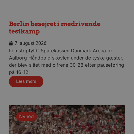
_dcid
1 år 
Google
måne
.aalborghaandbold.dk
Berlin besejret i medrivende
testkamp
7. august 2026
I en stopfyldt Sparekassen Danmark Arena fik
__cf_bm
29 minu
Cloudflare Inc.
56
Aalborg Håndbold skovlen under de tyske gæster,
.linkedin.com
sekund
der blev slået med cifrene 30-28 efter pauseføring
på 16-12.
Google Privacy Policy
Læs mere
CookieScriptConsent
4 uger
CookieScript
dag
aalborghaandbold.dk
Nyhed