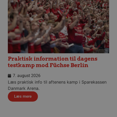
VISITOR_PRIVACY_METADATA
5 måne
YouTube
4 uge
.youtube.com
Praktisk information til dagens
testkamp mod Füchse Berlin
lf-cmp-189350
aalborghaandbold.dk
1 år
7. august 2026
Læs praktisk info til aftenens kamp i Sparekassen
Danmark Arena.
Læs mere