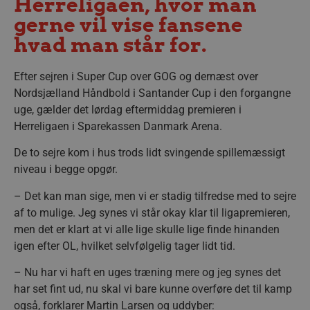
Herreligaen, hvor man
gerne vil vise fansene
hvad man står for.
Efter sejren i Super Cup over GOG og dernæst over
Nordsjælland Håndbold i Santander Cup i den forgangne
uge, gælder det lørdag eftermiddag premieren i
Herreligaen i Sparekassen Danmark Arena.
De to sejre kom i hus trods lidt svingende spillemæssigt
niveau i begge opgør.
– Det kan man sige, men vi er stadig tilfredse med to sejre
af to mulige. Jeg synes vi står okay klar til ligapremieren,
men det er klart at vi alle lige skulle lige finde hinanden
igen efter OL, hvilket selvfølgelig tager lidt tid.
– Nu har vi haft en uges træning mere og jeg synes det
har set fint ud, nu skal vi bare kunne overføre det til kamp
også, forklarer Martin Larsen og uddyber: