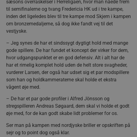
sæsons overraskelser i Herreligaen, hvor man nåede frem
til semifinalerne og tvang Fredericia HK ud i tre kampe,
inden det ligeledes blev til tre kampe mod Skjern i kampen
om bronzemedaljerne, så dog ikke fandt vej til det
vestjyske.
– Jeg synes de har et sindssygt dygtigt hold med mange
gode spillere. De har fundet et koncept der virker for dem,
hvor udgangspunktet er en god defensiv. Alt i alt har de
har et rimelig komplet hold uden de helt store svagheder,
vurderer Larsen, der også har udset sig et par modspillere
som han og holdkammeraterne skal holde et ekstra
vågent øje med.
– De har et par gode profiler i Alfred Jönsson og
stregspilleren Andreas Søgaard, dem skal vi holde et godt
øje med, for de kan godt skabe lidt problemer for os.
Ser man på kampen med nordjyske briller er opskriften på
sejr og to point dog også klar.