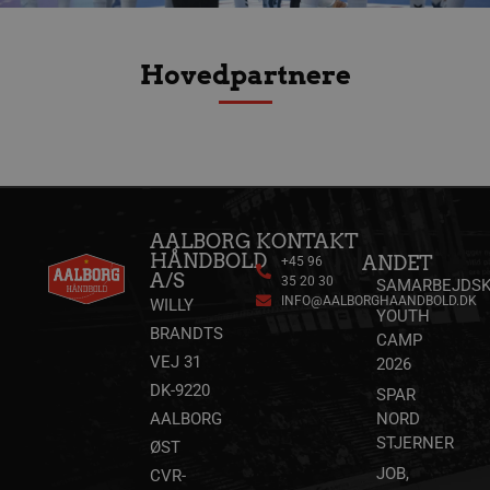
HLSession
aalborghaandbold.dk
29 minutter
59
sekunder
Hovedpartnere
VISITOR_INFO1_LIVE
5 måneder
Google LLC
4 uger
.youtube.com
AALBORG
KONTAKT
HÅNDBOLD
ANDET
+45 96
A/S
35 20 30
SAMARBEJDSK
FPID
1 år 1
Google
INFO@AALBORGHAANDBOLD.DK
WILLY
måned
.aalborghaandbold.dk
YOUTH
BRANDTS
CAMP
VEJ 31
2026
_fbp
2 måneder
Meta Platform Inc.
4 uger
.aalborghaandbold.dk
DK-9220
SPAR
AALBORG
NORD
STJERNER
ØST
lidc
1 dag
Microsoft Corporation
JOB,
CVR-
.linkedin.com