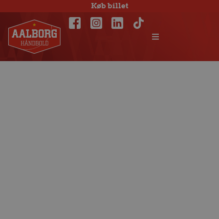
Køb billet
Ligapremiere
mod Ribe-Esbjerg
lørdag