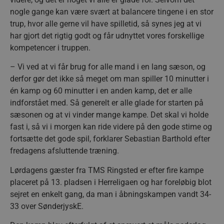
nogle gange kan være svært at balancere tingene i en stor
trup, hvor alle gerne vil have spilletid, så synes jeg at vi
har gjort det rigtig godt og får udnyttet vores forskellige
kompetencer i truppen.
– Vi ved at vi får brug for alle mand i en lang sæson, og
derfor gør det ikke så meget om man spiller 10 minutter i
én kamp og 60 minutter i en anden kamp, det er alle
indforstået med. Så generelt er alle glade for starten på
sæsonen og at vi vinder mange kampe. Det skal vi holde
fast i, så vi i morgen kan ride videre på den gode stime og
fortsætte det gode spil, forklarer Sebastian Barthold efter
fredagens afsluttende træning.
Lørdagens gæster fra TMS Ringsted er efter fire kampe
placeret på 13. pladsen i Herreligaen og har foreløbig blot
sejret en enkelt gang, da man i åbningskampen vandt 34-
33 over SønderjyskE.