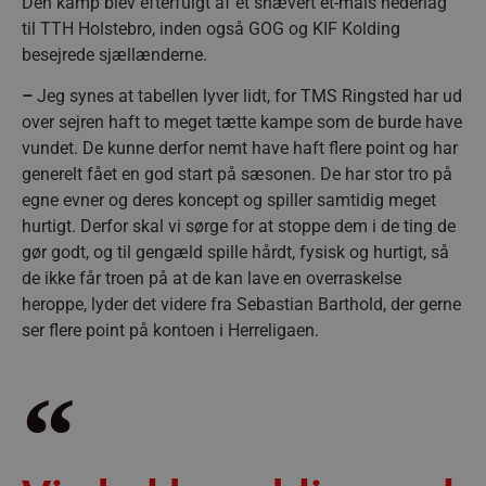
Den kamp blev efterfulgt af et snævert et-måls nederlag
til TTH Holstebro, inden også GOG og KIF Kolding
besejrede sjællænderne.
–
Jeg synes at tabellen lyver lidt, for TMS Ringsted har ud
over sejren haft to meget tætte kampe som de burde have
vundet. De kunne derfor nemt have haft flere point og har
generelt fået en god start på sæsonen. De har stor tro på
egne evner og deres koncept og spiller samtidig meget
hurtigt. Derfor skal vi sørge for at stoppe dem i de ting de
gør godt, og til gengæld spille hårdt, fysisk og hurtigt, så
de ikke får troen på at de kan lave en overraskelse
heroppe, lyder det videre fra Sebastian Barthold, der gerne
ser flere point på kontoen i Herreligaen.