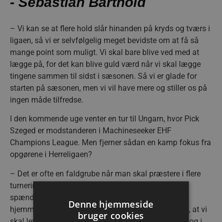
- Sebastian Barthold
– Vi kan se at flere hold slår hinanden på kryds og tværs i
ligaen, så vi er selvfølgelig meget bevidste om at få så
mange point som muligt. Vi skal bare blive ved med at
lægge på, for det kan blive guld værd når vi skal lægge
tingene sammen til sidst i sæsonen. Så vi er glade for
starten på sæsonen, men vi vil have mere og stiller os på
ingen måde tilfredse.
I den kommende uge venter en tur til Ungarn, hvor Pick
Szeged er modstanderen i Machineseeker EHF
Champions League. Men fjerner sådan en kamp fokus fra
opgørene i Herreligaen?
– Det er ofte en faldgrube når man skal præstere i flere
turneringer på samme tid. Det lyder måske mere
spændende med næste europæiske kamp end en
Denne hjemmeside
hjemmekamp i ligaen, men vi er meget bevidste om, at vi
bruger cookies
skal levere et stykke professionelt arbejde i morgen og i