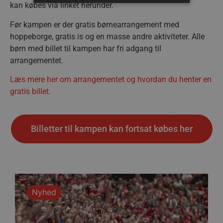
kan købes via linket herunder.
Absolut nødvendige
Ydeevne
Før kampen er der gratis børnearrangement med
hoppeborge, gratis is og en masse andre aktiviteter. Alle
Målretning
Funktionalitet
børn med billet til kampen har fri adgang til
Absolut nødvendige cookies muliggør
arrangementet.
hjemmesidens grundlæggende funktionalitet
såsom brugerlogin og kontoadministration.
Læs mere her om arrangementet og hvordan du henter en
Hjemmesiden kan ikke bruges korrekt uden de
absolut nødvendige cookies.
gratis billet.
Navn
Udbyder / Domæne
Udløbsd
/dyna-.*/i
.aalborghaandbold.dk
Sessi
Billetter til kampen kan fortsat købes her
_dcid
1 år 
Google
måne
.aalborghaandbold.dk
Nyhed
__cf_bm
29 minu