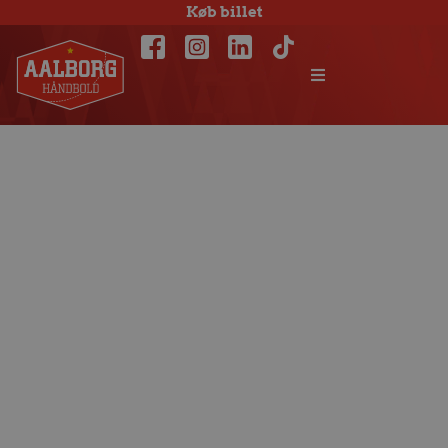
Køb billet
Lørdagsbrag mod
TMS Ringsted