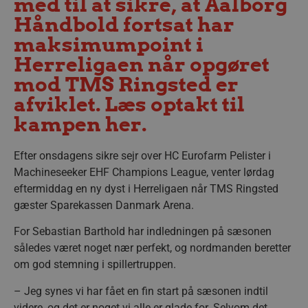
med til at sikre, at Aalborg
Håndbold fortsat har
maksimumpoint i
Herreligaen når opgøret
mod TMS Ringsted er
afviklet. Læs optakt til
kampen her.
Efter onsdagens sikre sejr over HC Eurofarm Pelister i
Machineseeker EHF Champions League, venter lørdag
eftermiddag en ny dyst i Herreligaen når TMS Ringsted
gæster Sparekassen Danmark Arena.
For Sebastian Barthold har indledningen på sæsonen
således været noget nær perfekt, og nordmanden beretter
om god stemning i spillertruppen.
– Jeg synes vi har fået en fin start på sæsonen indtil
videre, og det er noget vi alle er glade for. Selvom det