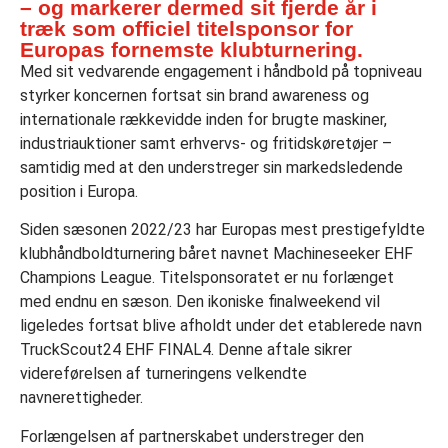
– og markerer dermed sit fjerde år i
træk som officiel titelsponsor for
Europas fornemste klubturnering.
Med sit vedvarende engagement i håndbold på topniveau
styrker koncernen fortsat sin brand awareness og
internationale rækkevidde inden for brugte maskiner,
industriauktioner samt erhvervs- og fritidskøretøjer –
samtidig med at den understreger sin markedsledende
position i Europa.
Siden sæsonen 2022/23 har Europas mest prestigefyldte
klubhåndboldturnering båret navnet Machineseeker EHF
Champions League. Titelsponsoratet er nu forlænget
med endnu en sæson. Den ikoniske finalweekend vil
ligeledes fortsat blive afholdt under det etablerede navn
TruckScout24 EHF FINAL4. Denne aftale sikrer
videreførelsen af turneringens velkendte
navnerettigheder.
Forlængelsen af partnerskabet understreger den