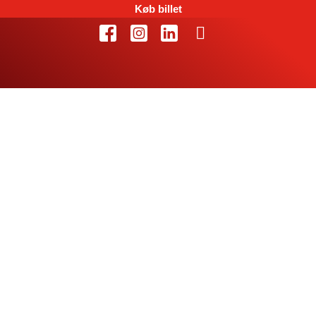
Køb billet
Machineseeker
fortsætter
succeshistorien
med EHF
Champions League