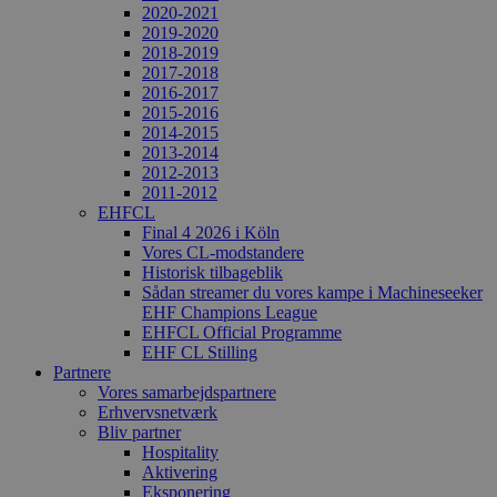
2020-2021
2019-2020
2018-2019
2017-2018
2016-2017
2015-2016
2014-2015
2013-2014
2012-2013
2011-2012
EHFCL
Final 4 2026 i Köln
Vores CL-modstandere
Historisk tilbageblik
Sådan streamer du vores kampe i Machineseeker
EHF Champions League
EHFCL Official Programme
EHF CL Stilling
Partnere
Vores samarbejdspartnere
Erhvervsnetværk
Bliv partner
Hospitality
Aktivering
Eksponering