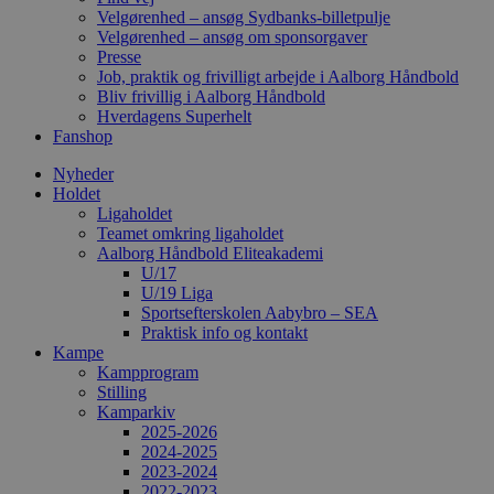
Velgørenhed – ansøg Sydbanks-billetpulje
Velgørenhed – ansøg om sponsorgaver
Presse
Job, praktik og frivilligt arbejde i Aalborg Håndbold
Bliv frivillig i Aalborg Håndbold
Hverdagens Superhelt
Fanshop
Nyheder
Holdet
Ligaholdet
Teamet omkring ligaholdet
Aalborg Håndbold Eliteakademi
U/17
U/19 Liga
Sportsefterskolen Aabybro – SEA
Praktisk info og kontakt
Kampe
Kampprogram
Stilling
Kamparkiv
2025-2026
2024-2025
2023-2024
2022-2023