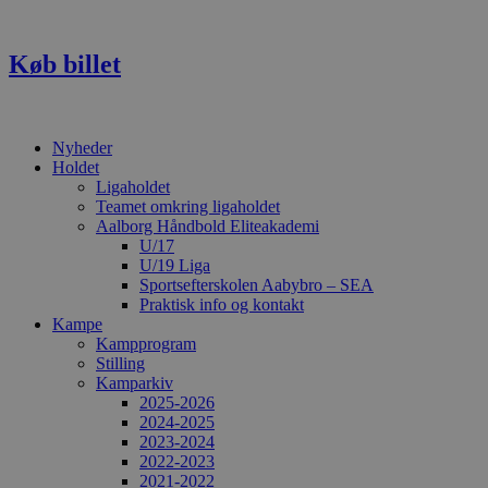
Videre
til
indhold
Køb billet
Nyheder
Holdet
Ligaholdet
Teamet omkring ligaholdet
Aalborg Håndbold Eliteakademi
U/17
U/19 Liga
Sportsefterskolen Aabybro – SEA
Praktisk info og kontakt
Kampe
Kampprogram
Stilling
Kamparkiv
2025-2026
2024-2025
2023-2024
2022-2023
2021-2022