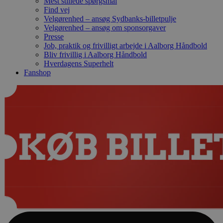
Mest stillede spørgsmål
Find vej
Velgørenhed – ansøg Sydbanks-billetpulje
Velgørenhed – ansøg om sponsorgaver
Presse
Job, praktik og frivilligt arbejde i Aalborg Håndbold
Bliv frivillig i Aalborg Håndbold
Hverdagens Superhelt
Fanshop