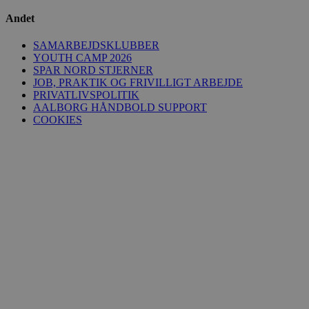
Andet
_fbp
2 måneder
Meta Platform Inc.
4 uger
.aalborghaandbold.dk
SAMARBEJDSKLUBBER
YOUTH CAMP 2026
SPAR NORD STJERNER
lidc
1 dag
Microsoft Corporation
JOB, PRAKTIK OG FRIVILLIGT ARBEJDE
.linkedin.com
PRIVATLIVSPOLITIK
AALBORG HÅNDBOLD SUPPORT
COOKIES
HLNewVisitor
aalborghaandbold.dk
1 år
YSC
Session
Google LLC
.youtube.com
_ga
1 år 1
Google LLC
måned
.aalborghaandbold.dk