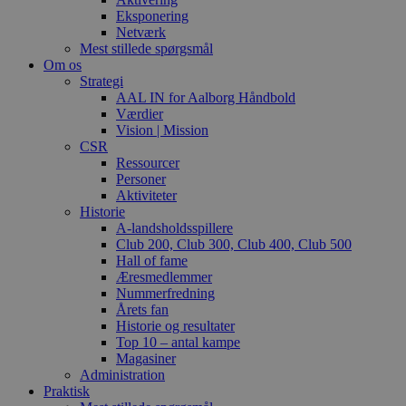
Eksponering
Netværk
Mest stillede spørgsmål
Om os
Strategi
AAL IN for Aalborg Håndbold
Værdier
Vision | Mission
CSR
Ressourcer
Personer
Aktiviteter
Historie
A-landsholdsspillere
Club 200, Club 300, Club 400, Club 500
Hall of fame
Æresmedlemmer
Nummerfredning
Årets fan
Historie og resultater
Top 10 – antal kampe
Magasiner
Administration
Praktisk