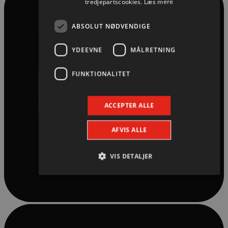
tredjepartscookies.
Læs mere
ABSOLUT NØDVENDIGE
YDEEVNE
MÅLRETNING
FUNKTIONALITET
ACCEPTER ALLE
AFVIS ALLE
VIS DETALJER
Absolut nødvendige
Ydeevne
Målretning
Funktionalitet