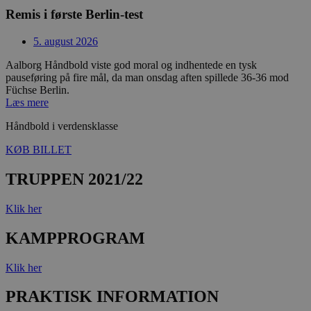
dage
på hjemmesi
Remis i første Berlin-test
spore bruge
præferencer.
med at forb
5. august 2026
hjemmeside
tr
.linkedin.com
4 uger 2
og funktional
dage
Aalborg Håndbold viste god moral og indhentede en tysk
pauseføring på fire mål, da man onsdag aften spillede 36-36 mod
189350-sid-
.aalborghaandbold.dk
4 minutter
seen
59
Füchse Berlin.
gtag/js
.googletagmanager.com
4 uger 2
sekunder
Læs mere
dage
gtm.js
.googletagmanager.com
4 uger 2
Håndbold i verdensklasse
dage
KØB BILLET
li_sync
.linkedin.com
4 uger 2
dage
189369-sid
.aalborg-
4 minutter
TRUPPEN 2021/22
handbold.campaign.playable.com
59
sekunder
_ga_ZP8WW23MQ3
.aalborghaandbold.dk
1 år 1
Klik her
måned
bcookie
1 år
Microsoft Corporation
KAMPPROGRAM
.linkedin.com
Klik her
189369-sid-
.aalborg-
4 minutter
__Secure-
.youtube.com
5 måneder
seen
handbold.campaign.playable.com
59
ROLLOUT_TOKEN
4 uger
sekunder
PRAKTISK INFORMATION