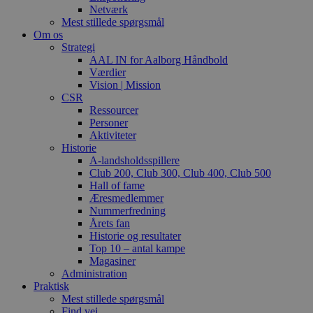
Netværk
Mest stillede spørgsmål
Om os
Strategi
AAL IN for Aalborg Håndbold
Værdier
Vision | Mission
CSR
Ressourcer
Personer
Aktiviteter
Historie
A-landsholdsspillere
Club 200, Club 300, Club 400, Club 500
Hall of fame
Æresmedlemmer
Nummerfredning
Årets fan
Historie og resultater
Top 10 – antal kampe
Magasiner
Administration
Praktisk
Mest stillede spørgsmål
Find vej