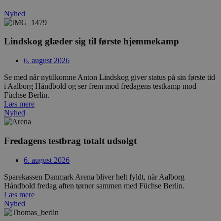
Nyhed
Lindskog glæder sig til første hjemmekamp
6. august 2026
Se med når nytilkomne Anton Lindskog giver status på sin første tid
i Aalborg Håndbold og ser frem mod fredagens testkamp mod
Navn
Udbyder / Domæne
Udløbsdato
Füchse Berlin.
Navn
Udbyder / Domæne
Udløbsdato
Beskrivelse
popupshow
.aalborghaandbold.dk
Session
Læs mere
_gtmeec
.aalborghaandbold.dk
2 måneder
Denne cookie
Navn
Udbyder / Domæne
Udløbsdato
Nyhed
4 uger
at lette spor
189350-sid
.aalborghaandbold.dk
4 minutter
analyse af b
fbevents.js
.facebook.net
4 uger 2
59
interaktion 
dage
sekunder
hjemmeside
Fredagens testbrag totalt udsolgt
markedsføring
Det samler 
1810443049197060
.facebook.net
4 uger 2
brugeradfær
6. august 2026
dage
engagement 
marketing, 
Sparekassen Danmark Arena bliver helt fyldt, når Aalborg
at forbedre s
Håndbold fredag aften tørner sammen med Füchse Berlin.
FPLC
.aalborghaandbold.dk
forbedre
20 timer
brugeropleve
Læs mere
Trackerdmo
.jcd.dk
4 uger 2
dage
Nyhed
_sbp
.aalborghaandbold.dk
1 år 1
Dette er en c
måned
bruges til at
collect
.linkedin.com
4 uger 2
tilpasse bru