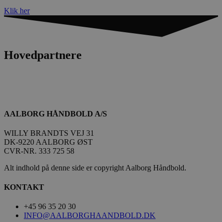
Klik her
Hovedpartnere
FPAU
.aalborghaandbold.dk
2 måneder
4 uger
HLSession
aalborghaandbold.dk
29 minutter
59
sekunder
AALBORG HÅNDBOLD A/S
VISITOR_INFO1_LIVE
5 måneder
Google LLC
WILLY BRANDTS VEJ 31
4 uger
.youtube.com
DK-9220 AALBORG ØST
CVR-NR. 333 725 58
Alt indhold på denne side er copyright Aalborg Håndbold.
KONTAKT
FPID
1 år 1
Google
+45 96 35 20 30
måned
.aalborghaandbold.dk
INFO@AALBORGHAANDBOLD.DK