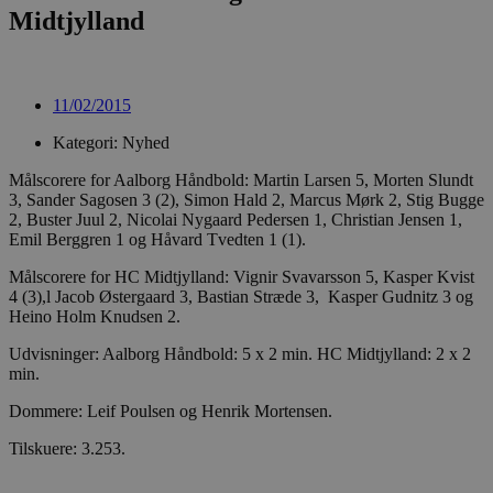
CookieScript
da
Midtjylland
aalborghaandbold.dk
11/02/2015
Kategori: Nyhed
VISITOR_PRIVACY_METADATA
5 mån
YouTube
Målscorere for Aalborg Håndbold: Martin Larsen 5, Morten Slundt
4 u
.youtube.com
3, Sander Sagosen 3 (2), Simon Hald 2, Marcus Mørk 2, Stig Bugge
2, Buster Juul 2, Nicolai Nygaard Pedersen 1, Christian Jensen 1,
Emil Berggren 1 og Håvard Tvedten 1 (1).
Målscorere for HC Midtjylland: Vignir Svavarsson 5, Kasper Kvist
4 (3),l Jacob Østergaard 3, Bastian Stræde 3, Kasper Gudnitz 3 og
Heino Holm Knudsen 2.
Udvisninger: Aalborg Håndbold: 5 x 2 min. HC Midtjylland: 2 x 2
min.
Dommere: Leif Poulsen og Henrik Mortensen.
Tilskuere: 3.253.
lf-cmp-189350
aalborghaandbold.dk
1 