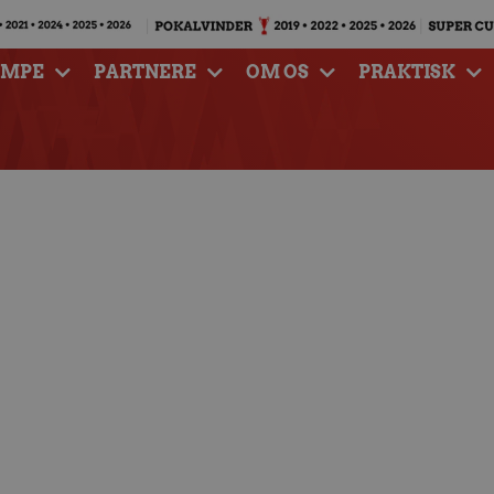
AMPE
PARTNERE
OM OS
PRAKTISK
lborg Håndbold –
nd Håndbold