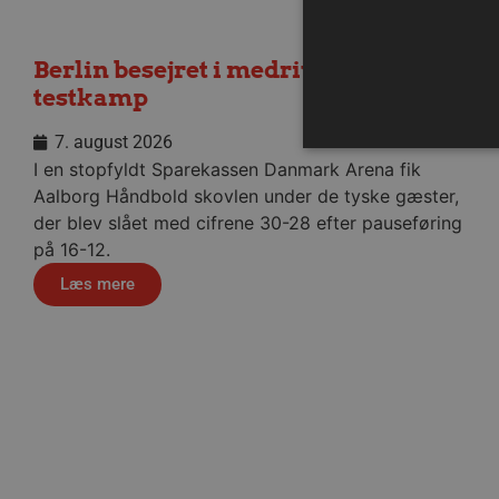
Berlin besejret i medrivende
testkamp
7. august 2026
I en stopfyldt Sparekassen Danmark Arena fik
Aalborg Håndbold skovlen under de tyske gæster,
der blev slået med cifrene 30-28 efter pauseføring
Absolut nødvendige cookies
på 16-12.
kan ikke bruges korrekt ude
Læs mere
Navn
/dyna-.*/i
_dcid
__cf_bm
CookieScriptConsent