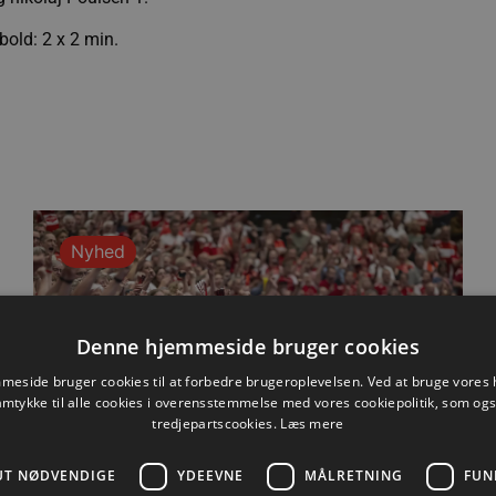
old: 2 x 2 min.
Nyhed
Denne hjemmeside bruger cookies
eside bruger cookies til at forbedre brugeroplevelsen. Ved at bruge vore
amtykke til alle cookies i overensstemmelse med vores cookiepolitik, som og
tredjepartscookies.
Læs mere
UT NØDVENDIGE
YDEEVNE
MÅLRETNING
FUN