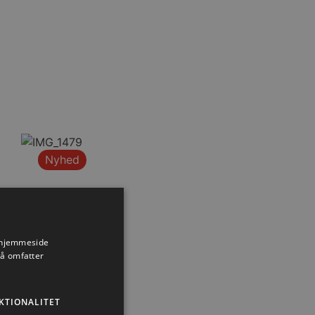
Nyhed
s hjemmeside
så omfatter
KTIONALITET