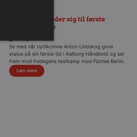
Lindskog glæder sig til første
hjemmekamp
6. august 2026
Se med når nytilkomne Anton Lindskog giver
status på sin første tid i Aalborg Håndbold og ser
frem mod fredagens testkamp mod Füchse Berlin.
ministration. Hjemmesiden
Læs mere
ndividuelle klienter bag en
tillinger pr. klient. Den
g kan ikke fravælges.
em mennesker og bots.
 lave gyldige rapporter om
m-tjenesten til at huske
 Det er nødvendigt, at