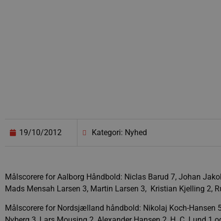
19/10/2012
Kategori: Nyhed
Målscorere for Aalborg Håndbold: Niclas Barud 7, Johan Jakob
Mads Mensah Larsen 3, Martin Larsen 3, Kristian Kjelling 2, R
Målscorere for Nordsjælland håndbold: Nikolaj Koch-Hansen 5,
Nyberg 3, Lars Mousing 2, Alexander Hansen 2, H. C. Lund 1 og