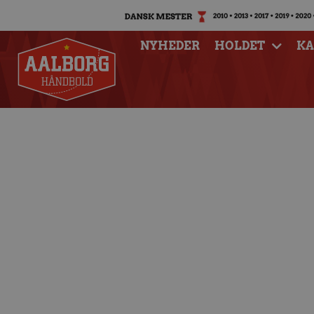
NYHEDER
HOLDET
K
Matchfacts: Aa
Nordsjælla