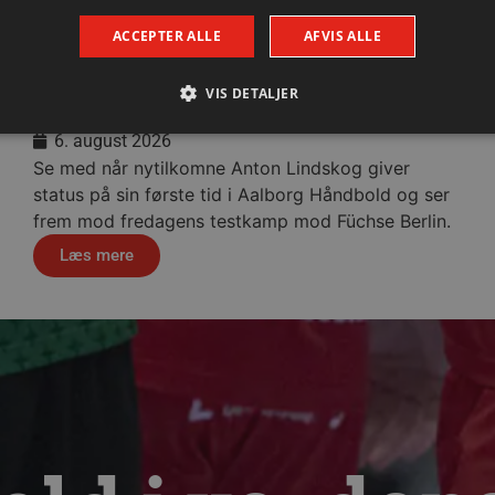
ACCEPTER ALLE
AFVIS ALLE
Lindskog glæder sig til første
hjemmekamp
VIS DETALJER
6. august 2026
Se med når nytilkomne Anton Lindskog giver
Absolut nødvendige
Ydeevne
Målretning
Funktionalitet
status på sin første tid i Aalborg Håndbold og ser
frem mod fredagens testkamp mod Füchse Berlin.
 muliggør hjemmesidens grundlæggende funktionalitet såsom brugerlogin og kontoad
n de absolut nødvendige cookies.
Læs mere
Udbyder / Domæne
Udløbsdato
Beskrivelse
.aalborghaandbold.dk
Session
Til visning af hjemmesidens funktioner
1 år 1
Denne cookie bruges til at identificere i
Google
måned
delt IP-adresse og anvende sikkerhedsinds
.aalborghaandbold.dk
er nødvendig for webstedets sikkerhed o
29 minutter
Denne cookie bruges til at skelne mell
Cloudflare Inc.
56
Dette er gavnligt for hjemmesiden for at
.linkedin.com
sekunder
brugen af deres hjemmeside.
4 uger 2
Denne cookie bruges af Cookie-Script.co
CookieScript
dage
præferencer om samtykke til besøgende.
aalborghaandbold.dk
cy
Cookie-Script.com cookiebanner fungere