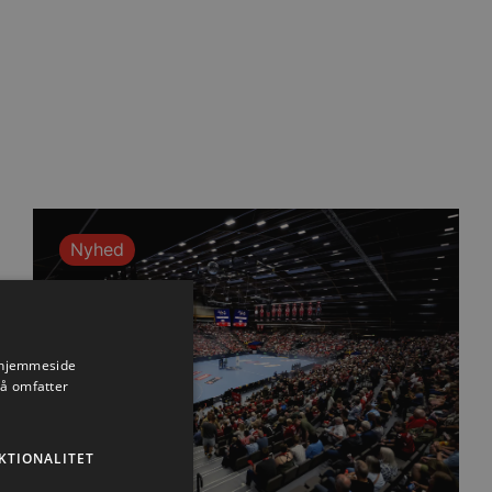
Nyhed
s hjemmeside
så omfatter
KTIONALITET