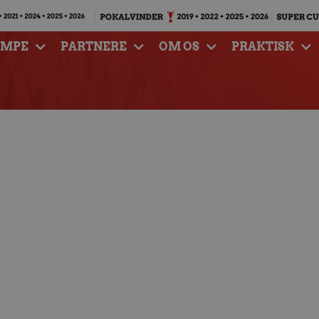
AMPE
PARTNERE
OM OS
PRAKTISK
rg Håndbold – Odder
dbold