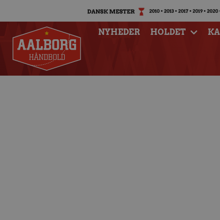
NYHEDER
HOLDET
K
Matchfacts: Aalbo
Hån