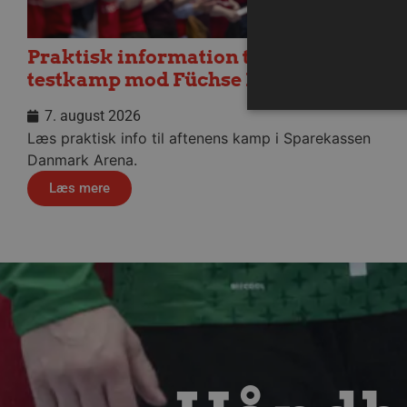
Praktisk information til dagens
testkamp mod Füchse Berlin
7. august 2026
Læs praktisk info til aftenens kamp i Sparekassen
Danmark Arena.
Absolut nødvendige cookies
Læs mere
kan ikke bruges korrekt ude
Navn
/dyna-.*/i
_dcid
__cf_bm
CookieScriptConsent
Google Privacy Poli