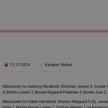
11/11/2014
Kategori: Nyhed
Målscorere for Aalborg Håndbold: Christian Jensen 6, Sander S
4, Martin Larsen 3, Nicolai Nygaard Pedersen 3, Buster Juul 
Målscorere for Odder Håndbold: Kristian Klitgaard 9 (3), Jona
Halle 2, Martin Mauer Larsen 2, Steffan Nielsen 1 og Rasmus