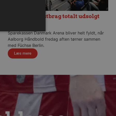
Fredagens testbrag totalt udsolgt
6. august 2026
Sparekassen Danmark Arena bliver helt fyldt, når
Aalborg Håndbold fredag aften tørner sammen
med Füchse Berlin.
ministration. Hjemmesiden
Læs mere
ndividuelle klienter bag en
tillinger pr. klient. Den
g kan ikke fravælges.
em mennesker og bots.
 lave gyldige rapporter om
m-tjenesten til at huske
 Det er nødvendigt, at
r korrekt.