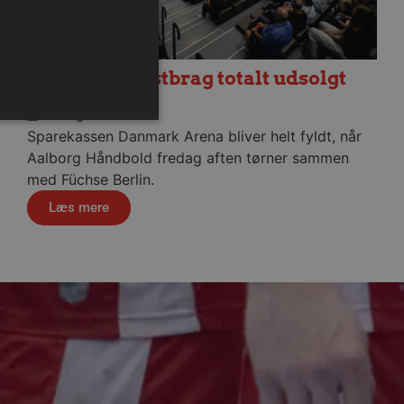
Fredagens testbrag totalt udsolgt
6. august 2026
Sparekassen Danmark Arena bliver helt fyldt, når
Aalborg Håndbold fredag aften tørner sammen
med Füchse Berlin.
ministration. Hjemmesiden
Læs mere
ndividuelle klienter bag en
tillinger pr. klient. Den
g kan ikke fravælges.
em mennesker og bots.
 lave gyldige rapporter om
m-tjenesten til at huske
 Det er nødvendigt, at