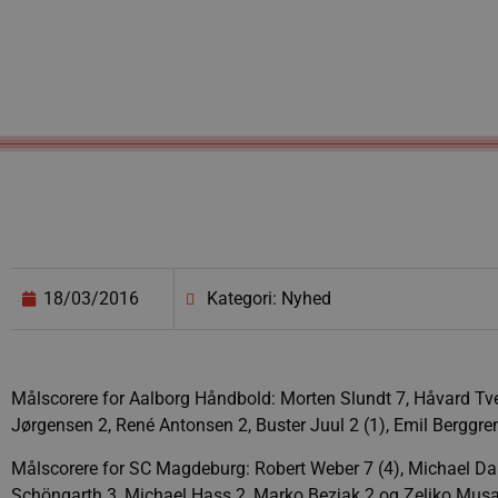
18/03/2016
Kategori: Nyhed
Målscorere for Aalborg Håndbold: Morten Slundt 7, Håvard Tve
Jørgensen 2, René Antonsen 2, Buster Juul 2 (1), Emil Berggre
Målscorere for SC Magdeburg: Robert Weber 7 (4), Michael D
Schöngarth 3, Michael Hass 2, Marko Bezjak 2 og Zeljko Musa