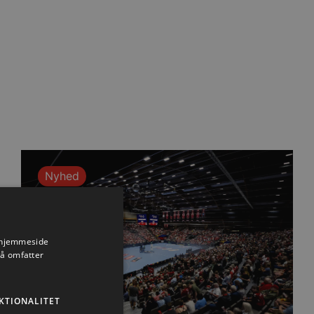
Nyhed
s hjemmeside
så omfatter
KTIONALITET