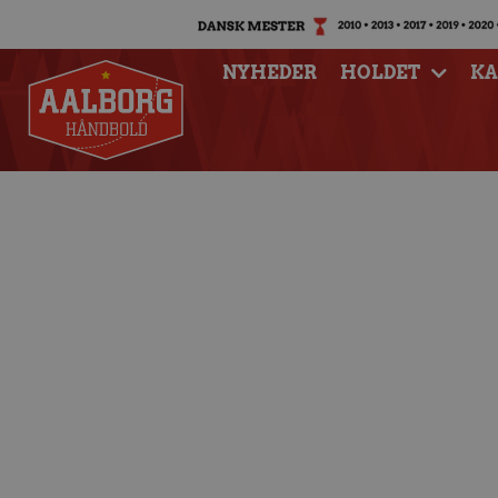
NYHEDER
HOLDET
K
Matchfacts: Aal
Magd