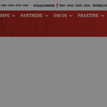
AMPE
PARTNERE
OM OS
PRAKTISK
borg Håndbold – SC
eburg