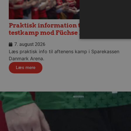
Praktisk information til dagens
testkamp mod Füchse Berlin
7. august 2026
Læs praktisk info til aftenens kamp i Sparekassen
Danmark Arena.
Absolut nødvendige cookies
kan ikke bruges korrekt ude
Læs mere
Navn
/dyna-.*/i
_dcid
__cf_bm
CookieScriptConsent