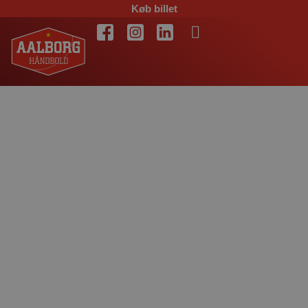
Køb billet
Matchfacts:
Bjerringbro-
Silkeborg – Aalborg
Håndbold