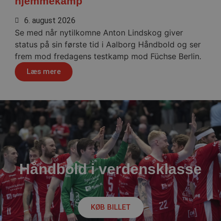
hjemmekamp
__cf_bm
29 minu
Cloudflare Inc.
56
.linkedin.com
sekund
6. august 2026
Se med når nytilkomne Anton Lindskog giver
Google Privacy Policy
status på sin første tid i Aalborg Håndbold og ser
frem mod fredagens testkamp mod Füchse Berlin.
CookieScriptConsent
4 uger
CookieScript
Læs mere
dag
aalborghaandbold.dk
VISITOR_PRIVACY_METADATA
5 måne
YouTube
4 uge
.youtube.com
Håndbold i verdensklasse
KØB BILLET