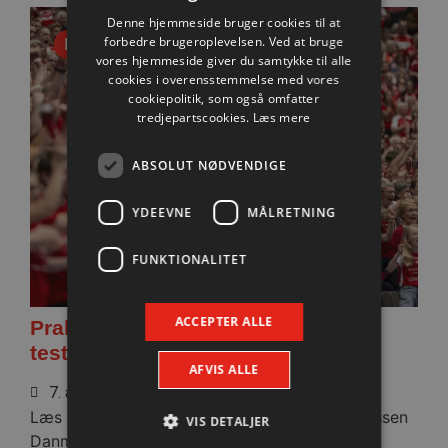
Denne hjemmeside bruger cookies til at
forbedre brugeroplevelsen. Ved at bruge
Nyhed
vores hjemmeside giver du samtykke til alle
cookies i overensstemmelse med vores
cookiepolitik, som også omfatter
tredjepartscookies.
Læs mere
ABSOLUT NØDVENDIGE
YDEEVNE
MÅLRETNING
FUNKTIONALITET
ACCEPTER ALLE
Praktisk information til dagens
testkamp mod Füchse Berlin
AFVIS ALLE
7. august 2026
Læs praktisk info til aftenens kamp i Sparekassen
VIS DETALJER
Danmark Arena.