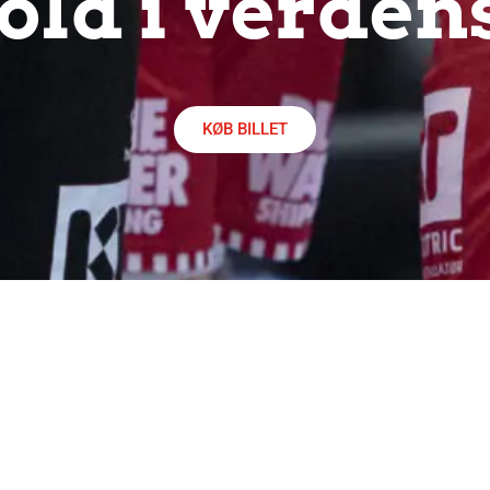
ld i verden
KØB BILLET