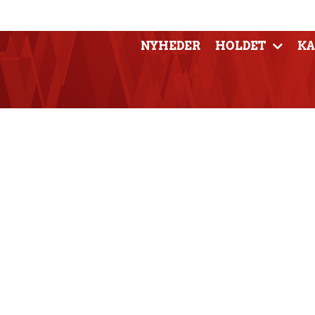
NYHEDER
HOLDET
K
Matchfacts: Skan
Aalborg