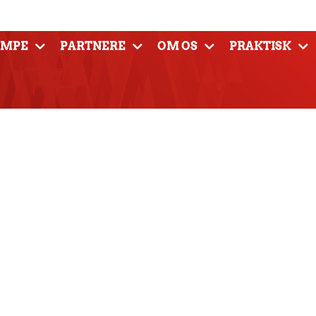
AMPE
PARTNERE
OM OS
PRAKTISK
derborg Håndbold –
 Håndbold