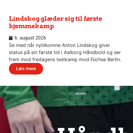
Lindskog glæder sig til første
hjemmekamp
6. august 2026
Se med når nytilkomne Anton Lindskog giver
status på sin første tid i Aalborg Håndbold og ser
frem mod fredagens testkamp mod Füchse Berlin.
Læs mere