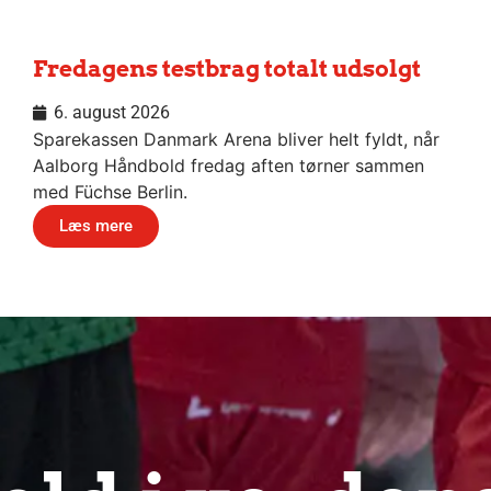
Fredagens testbrag totalt udsolgt
6. august 2026
Sparekassen Danmark Arena bliver helt fyldt, når
Aalborg Håndbold fredag aften tørner sammen
med Füchse Berlin.
Læs mere