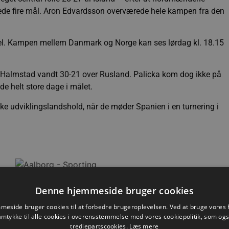
ede fire mål. Aron Edvardsson overværede hele kampen fra den
l. Kampen mellem Danmark og Norge kan ses lørdag kl. 18.15
 Halmstad vandt 30-21 over Rusland. Palicka kom dog ikke på
e helt store dage i målet.
ske udviklingslandshold, når de møder Spanien i en turnering i
Nyhed
Denne hjemmeside bruger cookies
eside bruger cookies til at forbedre brugeroplevelsen. Ved at bruge vore
amtykke til alle cookies i overensstemmelse med vores cookiepolitik, som og
tredjepartscookies.
Læs mere