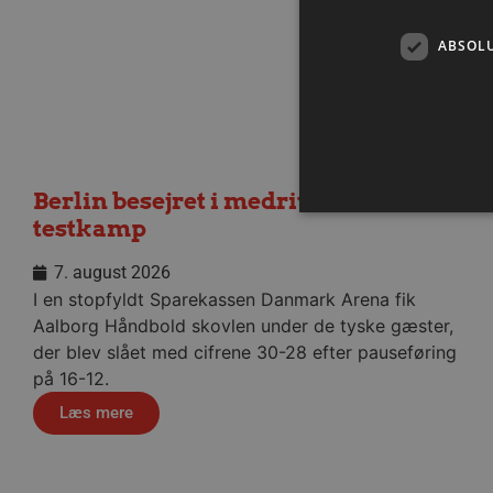
ABSOL
Berlin besejret i medrivende
testkamp
7. august 2026
I en stopfyldt Sparekassen Danmark Arena fik
Absolut nødvendige cookies
kan ikke bruges korrekt ude
Aalborg Håndbold skovlen under de tyske gæster,
Navn
der blev slået med cifrene 30-28 efter pauseføring
på 16-12.
/dyna-.*/i
Læs mere
_dcid
__cf_bm