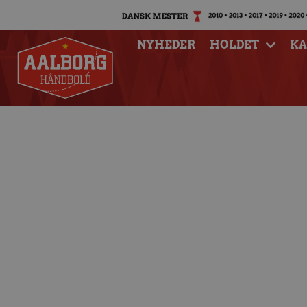
NYHEDER
HOLDET
K
Meget spilletid 
Hald, da Frank