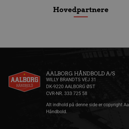
189350-sid-
.aalborgha
Hovedpartnere
seen
tr
.l
189369-sid
.aalborg-
gtag/js
.g
handbold.c
gtm.js
.g
189369-sid-
.aalborg-
seen
handbold.c
li_sync
.l
FPAU
.aalborgha
_ga_ZP8WW23MQ3
.a
AALBORG HÅNDBOLD A/S
bcookie
Mi
.l
WILLY BRANDTS VEJ 31
DK-9220 AALBORG ØST
__Secure-
.y
ROLLOUT_TOKEN
CVR-NR. 333 725 58
Alt indhold på denne side er copyright A
HLSession
aa
Håndbold.
VISITOR_INFO1_LIVE
Go