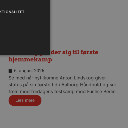
KTIONALITET
Lindskog glæder sig til første
hjemmekamp
6. august 2026
Se med når nytilkomne Anton Lindskog giver
ministration. Hjemmesiden
status på sin første tid i Aalborg Håndbold og ser
frem mod fredagens testkamp mod Füchse Berlin.
Læs mere
ndividuelle klienter bag en
tillinger pr. klient. Den
g kan ikke fravælges.
em mennesker og bots.
 lave gyldige rapporter om