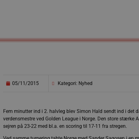
05/11/2015
Kategori: Nyhed
Fem minutter ind i 2. halvleg blev Simon Hald sendt ind i det
verdensmestre ved Golden League i Norge. Den store stærke Aa
sejren på 23-22 med bl.a. en scoring til 17-11 fra stregen.
Ved samme turnering tabte Norge med Sander Sagosen i en mege