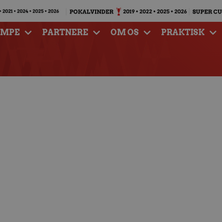
AMPE
PARTNERE
OM OS
PRAKTISK
og scoring af Simon
rig blev besejret