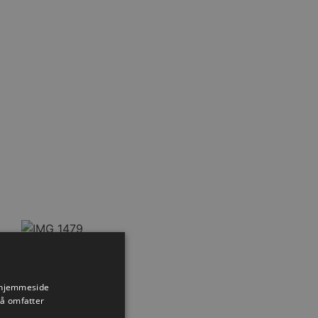
Nyhed
s hjemmeside
så omfatter