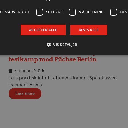
UT NØDVENDIGE
YDEEVNE
MÅLRETNING
FUN
ACCEPTER ALLE
AFVIS ALLE
VIS DETALJER
Praktisk information til dagens
testkamp mod Füchse Berlin
Absolut nødvendige
Ydeevne
Målretning
Funktionalitet
7. august 2026
Læs praktisk info til aftenens kamp i Sparekassen
 muliggør hjemmesidens grundlæggende funktionalitet såsom brugerlogin og kontoad
n de absolut nødvendige cookies.
Danmark Arena.
Udbyder / Domæne
Udløbsdato
Beskrivelse
Læs mere
.aalborghaandbold.dk
Session
Til visning af hjemmesidens funktioner
1 år 1
Denne cookie bruges til at identificere i
Google
måned
delt IP-adresse og anvende sikkerhedsinds
.aalborghaandbold.dk
er nødvendig for webstedets sikkerhed o
29 minutter
Denne cookie bruges til at skelne mell
Cloudflare Inc.
56
Dette er gavnligt for hjemmesiden for at
.linkedin.com