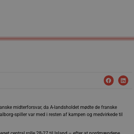
 danske midterforsvar, da A-landsholdet mødte de franske
lborg-spiller var med i resten af kampen og medvirkede til
t central rolle 28-27 til Island – efter at nordmændene