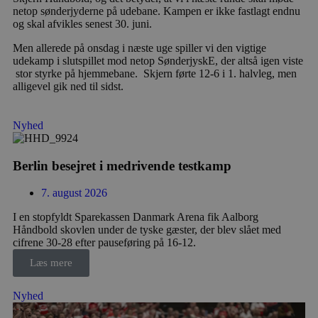
netop sønderjyderne på udebane. Kampen er ikke fastlagt endnu
og skal afvikles senest 30. juni.
Men allerede på onsdag i næste uge spiller vi den vigtige
udekamp i slutspillet mod netop SønderjyskE, der altså igen viste
stor styrke på hjemmebane. Skjern førte 12-6 i 1. halvleg, men
alligevel gik ned til sidst.
Nyhed
Berlin besejret i medrivende testkamp
7. august 2026
I en stopfyldt Sparekassen Danmark Arena fik Aalborg
Håndbold skovlen under de tyske gæster, der blev slået med
cifrene 30-28 efter pauseføring på 16-12.
Læs mere
Nyhed