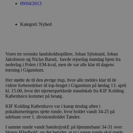
09/04/2013
Kategori: Nyhed
Vores tre svenske landsholdsspillere, Johan Sjöstrand, Johan
Jakobsson og Niclas Barud, havde rejsedag mandag hjem fra
nederlag i Polen i EM-kval, men de var alle klar til dagens
træning i Gigantium.
Her stødte de til den øvrige trup, hvor alle meldes klar til de
videre forberedelser til top-braget i Gigantium på lørdag 13. april
kl. 15.00, hvor det stjernespækkede mandskab fra KIF Kolding
København kommer på besøg.
KIF Kolding København var i kamp tirsdag aften i
pokalturneringens sjette runde, hvor holdet vandt 34-25 på
udebane over 1. divisionsholdet Tønder.
I samme runde vandt SønderjyskE på hjemmebane 34-31 over
Skjern Håndbold, og det betyder, at vi i næste runde skal møde