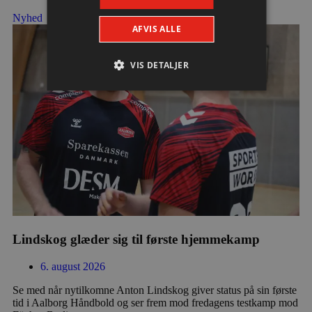
Nyhed
AFVIS ALLE
VIS DETALJER
Absolut nødvendige
Ydeevne
Målretning
Funktionalitet
Absolut nødvendige cookies muliggør
hjemmesidens grundlæggende funktionalitet
såsom brugerlogin og kontoadministration.
Hjemmesiden kan ikke bruges korrekt uden de
absolut nødvendige cookies.
Navn
Udbyder / Domæne
Udløbs
Lindskog glæder sig til første hjemmekamp
/dyna-.*/i
.aalborghaandbold.dk
Sessi
6. august 2026
Se med når nytilkomne Anton Lindskog giver status på sin første
_dcid
1 år 
Google
måne
.aalborghaandbold.dk
tid i Aalborg Håndbold og ser frem mod fredagens testkamp mod