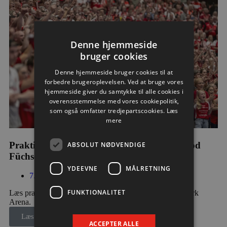
Denne hjemmeside
bruger cookies
Denne hjemmeside bruger cookies til at
forbedre brugeroplevelsen. Ved at bruge vores
hjemmeside giver du samtykke til alle cookies i
overensstemmelse med vores cookiepolitik,
som også omfatter tredjepartscookies.
Læs
mere
Praktisk information til dagens testkamp mod
ABSOLUT NØDVENDIGE
Füchse Berlin
YDEEVNE
MÅLRETNING
7. august 2026
FUNKTIONALITET
Læs praktisk info til aftenens kamp i Sparekassen Danmark
Arena.
Læs mere
ACCEPTER ALLE