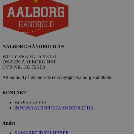
AALBORG HÅNDBOLD A/S
WILLY BRANDTS VEJ 31
DK-9220 AALBORG ØST
lf-cmp-189350
aalborghaandbold.dk
1 år
CVR-NR. 333 725 58
Alt indhold på denne side er copyright Aalborg Håndbold.
KONTAKT
+45 96 35 20 30
INFO@AALBORGHAANDBOLD.DK
Andet
Navn
Udbyder / Domæne
Udløbsdato
SAMARBEJDSKLUBBER
Navn
Udbyder / Domæne
Udløbsdato
Beskrivelse