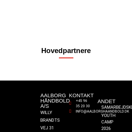
Hovedpartnere
AALBORG
KONTAKT
HÅNDBOLD
ANDET
+45 96
A/S
35 20 30
SAMARBEJDSK
INFO@AALBORGHAANDBOLD.DK
WILLY
YOUTH
BRANDTS
CAMP
VEJ 31
2026