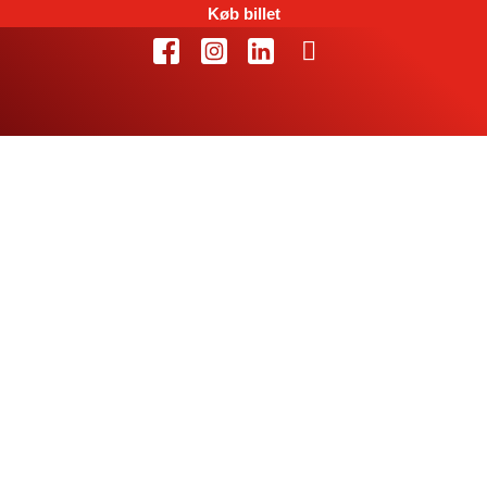
Køb billet
Miguel Martins VM-
suspenderet