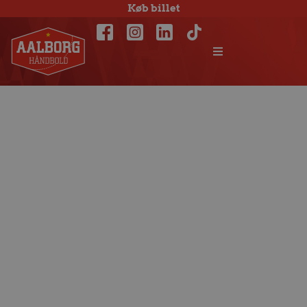
Køb billet
Mikkel Ibsen
vender tilbage til
Aalborg Håndbold