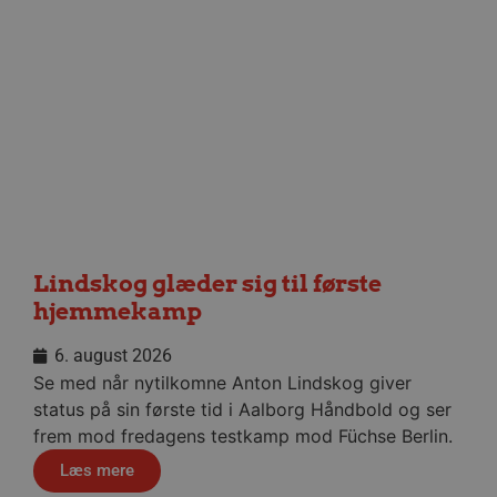
måne
.aalborghaandbold.dk
__cf_bm
29 minu
Cloudflare Inc.
56
.linkedin.com
sekund
Google Privacy Policy
Lindskog glæder sig til første
CookieScriptConsent
4 uger
CookieScript
hjemmekamp
dag
aalborghaandbold.dk
6. august 2026
Se med når nytilkomne Anton Lindskog giver
status på sin første tid i Aalborg Håndbold og ser
frem mod fredagens testkamp mod Füchse Berlin.
Læs mere
VISITOR_PRIVACY_METADATA
5 måne
YouTube
4 uge
.youtube.com