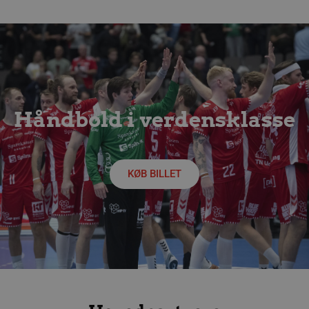
Håndbold i verdensklasse
lf-cmp-189350
aalborghaandbold.dk
1 år
KØB BILLET