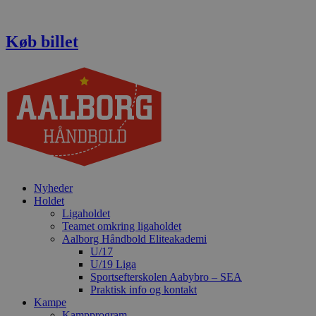
Videre
til
indhold
Køb billet
Nyheder
Holdet
Ligaholdet
Teamet omkring ligaholdet
Aalborg Håndbold Eliteakademi
U/17
U/19 Liga
Sportsefterskolen Aabybro – SEA
Praktisk info og kontakt
Kampe
Kampprogram