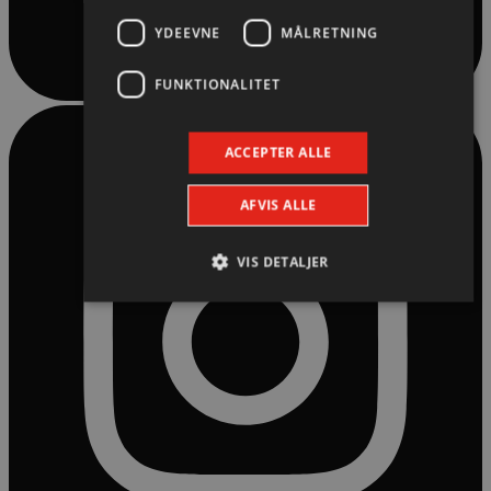
YDEEVNE
MÅLRETNING
FUNKTIONALITET
ACCEPTER ALLE
AFVIS ALLE
VIS DETALJER
Absolut nødvendige
Ydeevne
Målretning
Funktionalitet
Absolut nødvendige cookies muliggør hjemmesidens
grundlæggende funktionalitet såsom brugerlogin og
kontoadministration. Hjemmesiden kan ikke bruges
korrekt uden de absolut nødvendige cookies.