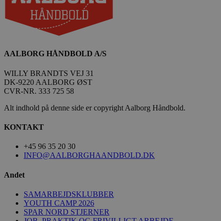
FPAU
.aalborghaandbold.dk
2 måneder
4 uger
HLSession
aalborghaandbold.dk
29 minutter
59
AALBORG HÅNDBOLD A/S
sekunder
WILLY BRANDTS VEJ 31
DK-9220 AALBORG ØST
CVR-NR. 333 725 58
VISITOR_INFO1_LIVE
5 måneder
Google LLC
4 uger
.youtube.com
Alt indhold på denne side er copyright Aalborg Håndbold.
KONTAKT
+45 96 35 20 30
INFO@AALBORGHAANDBOLD.DK
FPID
1 år 1
Google
måned
Andet
.aalborghaandbold.dk
SAMARBEJDSKLUBBER
_fbp
2 måneder
YOUTH CAMP 2026
Meta Platform Inc.
4 uger
.aalborghaandbold.dk
SPAR NORD STJERNER
JOB, PRAKTIK OG FRIVILLIGT ARBEJDE