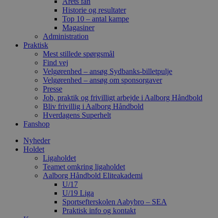
Årets fan
Historie og resultater
Top 10 – antal kampe
Magasiner
Administration
Praktisk
Mest stillede spørgsmål
Find vej
Velgørenhed – ansøg Sydbanks-billetpulje
Velgørenhed – ansøg om sponsorgaver
Presse
Job, praktik og frivilligt arbejde i Aalborg Håndbold
Bliv frivillig i Aalborg Håndbold
Hverdagens Superhelt
Fanshop
Nyheder
Holdet
Ligaholdet
Teamet omkring ligaholdet
Aalborg Håndbold Eliteakademi
U/17
U/19 Liga
Sportsefterskolen Aabybro – SEA
Praktisk info og kontakt