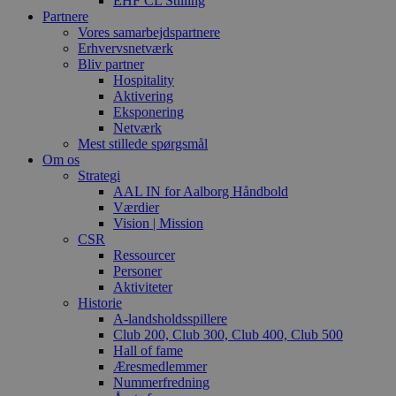
EHF CL Stilling
Partnere
Vores samarbejdspartnere
Erhvervsnetværk
Bliv partner
Hospitality
Aktivering
Eksponering
Netværk
Mest stillede spørgsmål
Om os
Strategi
AAL IN for Aalborg Håndbold
Værdier
Vision | Mission
CSR
Ressourcer
Personer
Aktiviteter
Historie
A-landsholdsspillere
Club 200, Club 300, Club 400, Club 500
Hall of fame
Æresmedlemmer
Nummerfredning