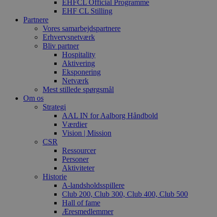
EHFCL Official Programme
EHF CL Stilling
Partnere
Vores samarbejdspartnere
Erhvervsnetværk
Bliv partner
Hospitality
Aktivering
Eksponering
Netværk
Mest stillede spørgsmål
Om os
Strategi
AAL IN for Aalborg Håndbold
Værdier
Vision | Mission
CSR
Ressourcer
Personer
Aktiviteter
Historie
A-landsholdsspillere
Club 200, Club 300, Club 400, Club 500
Hall of fame
Æresmedlemmer