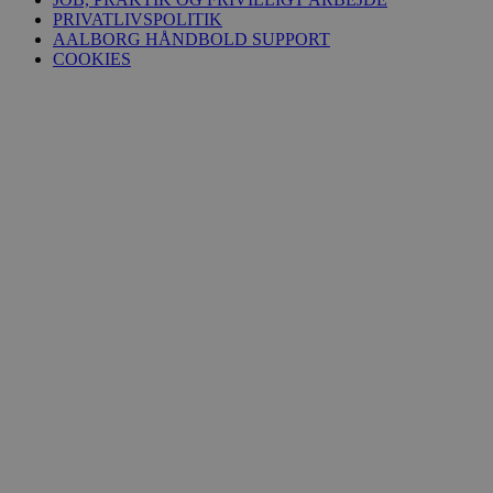
PRIVATLIVSPOLITIK
AALBORG HÅNDBOLD SUPPORT
lidc
1 dag
Microsoft Corporation
COOKIES
.linkedin.com
HLNewVisitor
aalborghaandbold.dk
1 år
YSC
Session
Google LLC
.youtube.com
_ga
1 år 1
Google LLC
måned
.aalborghaandbold.dk