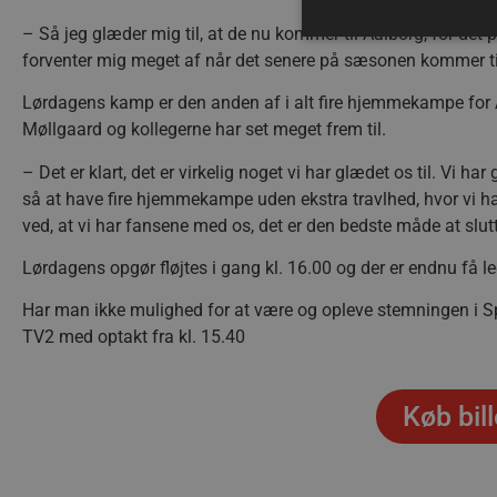
– Så jeg glæder mig til, at de nu kommer til Aalborg, for det 
forventer mig meget af når det senere på sæsonen kommer t
Lørdagens kamp er den anden af i alt fire hjemmekampe for 
Absolut nødvendige cookies
Møllgaard og kollegerne har set meget frem til.
kan ikke bruges korrekt ude
– Det er klart, det er virkelig noget vi har glædet os til. Vi h
Navn
så at have fire hjemmekampe uden ekstra travlhed, hvor vi ha
/dyna-.*/i
ved, at vi har fansene med os, det er den bedste måde at slut
lf-cmp-189350
Lørdagens opgør fløjtes i gang kl. 16.00 og der er endnu få led
__cf_bm
Har man ikke mulighed for at være og opleve stemningen i
TV2 med optakt fra kl. 15.40
CookieScriptConsent
Google Privacy Poli
Køb bill
VISITOR_PRIVACY_METAD