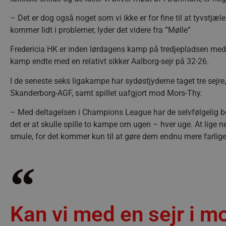
– Det er dog også noget som vi ikke er for fine til at tyvstjæ
kommer lidt i problemer, lyder det videre fra ”Mølle”
Fredericia HK er inden lørdagens kamp på tredjepladsen me
kamp endte med en relativt sikker Aalborg-sejr på 32-26.
I de seneste seks ligakampe har sydøstjyderne taget tre se
Skanderborg-AGF, samt spillet uafgjort mod Mors-Thy.
– Med deltagelsen i Champions League har de selvfølgelig be
det er at skulle spille to kampe om ugen – hver uge. At lige ne
smule, for det kommer kun til at gøre dem endnu mere farlige
Kan vi med en sejr i m