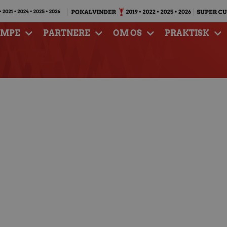
AMPE
PARTNERE
OM OS
PRAKTISK
 mig til Fredericia
il Aalborg