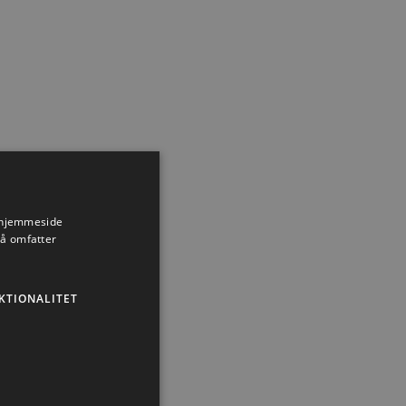
s hjemmeside
så omfatter
KTIONALITET