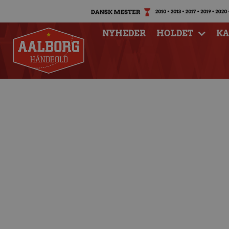
NYHEDER
HOLDET
K
”Mølle”: ”Glæder
kommer t