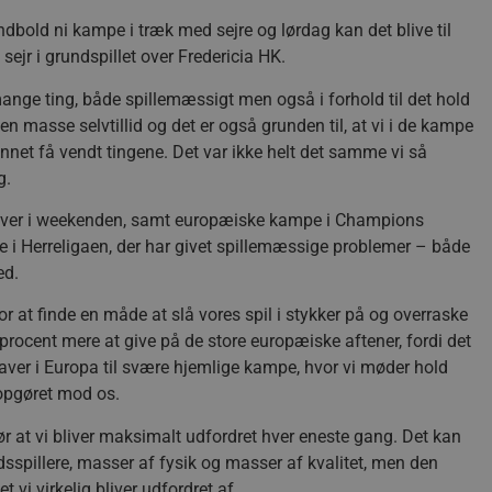
old ni kampe i træk med sejre og lørdag kan det blive til
ejr i grundspillet over Fredericia HK.
mange ting, både spillemæssigt men også i forhold til det hold
 en masse selvtillid og det er også grunden til, at vi i de kampe
kunnet få vendt tingene. Det var ikke helt det samme vi så
g.
aver i weekenden, samt europæiske kampe i Champions
 i Herreligaen, der har givet spillemæssige problemer – både
ed.
r at finde en måde at slå vores spil i stykker på og overraske
em procent mere at give på de store europæiske aftener, fordi det
aver i Europa til svære hjemlige kampe, hvor vi møder hold
 opgøret mod os.
ør at vi bliver maksimalt udfordret hver eneste gang. Det kan
spillere, masser af fysik og masser af kvalitet, men den
 vi virkelig bliver udfordret af.