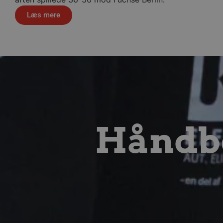
.a
Læs mere
HLNewVisitor
aa
HLSession
aa
__Secure-
.y
ROLLOUT_TOKEN
__Secure-YNID
.y
Håndbo
YSC
Go
.y
li_gc
Li
.l
VISITOR_INFO1_LIVE
Go
.y