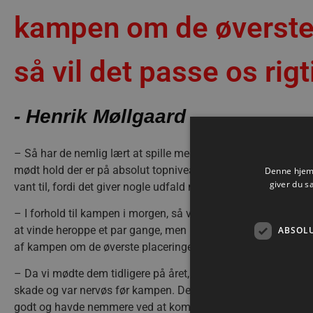
kampen om de øverste p
så vil det passe os rig
- Henrik Møllgaard
– Så har de nemlig lært at spille med mere tempo, mere fysi
mødt hold der er på absolut topniveau. Så det har måske ikke
Denne hjemm
giver du s
vant til, fordi det giver nogle udfald med et tæt kampprogram
– I forhold til kampen i morgen, så ved de om nogen udmærke
at vinde heroppe et par gange, men har også fået en tur i ”m
ABSOL
af kampen om de øverste placeringer i ligaen, så vil det pass
– Da vi mødte dem tidligere på året, var de lidt ramt på be
skade og var nervøs før kampen. Det blev heldigvis en kamp hv
godt og havde nemmere ved at komme til gode chancer end vi 