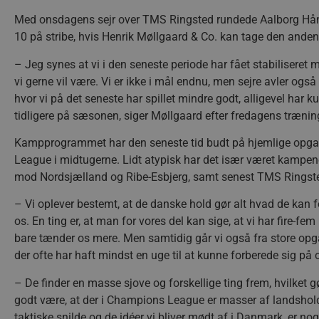
Med onsdagens sejr over TMS Ringsted rundede Aalborg Håndb
10 på stribe, hvis Henrik Møllgaard & Co. kan tage den anden s
– Jeg synes at vi i den seneste periode har fået stabiliseret 
vi gerne vil være. Vi er ikke i mål endnu, men sejre avler også
hvor vi på det seneste har spillet mindre godt, alligevel har 
tidligere på sæsonen, siger Møllgaard efter fredagens trænin
Kampprogrammet har den seneste tid budt på hjemlige opg
League i midtugerne. Lidt atypisk har det især været kampene
mod Nordsjælland og Ribe-Esbjerg, samt senest TMS Ringst
– Vi oplever bestemt, at de danske hold gør alt hvad de kan fo
os. En ting er, at man for vores del kan sige, at vi har fire-f
bare tænder os mere. Men samtidig går vi også fra store opg
der ofte har haft mindst en uge til at kunne forberede sig på
– De finder en masse sjove og forskellige ting frem, hvilket g
godt være, at der i Champions League er masser af landsholds
taktiske snilde og de idéer vi bliver mødt af i Danmark, er noget