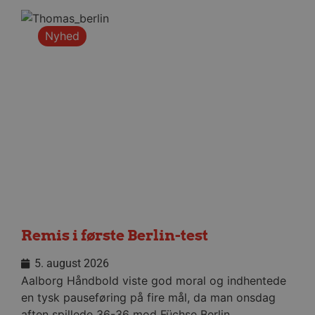
Nyhed
Navn
Udbyder 
Navn
Navn
Udbyder / Domæ
Ud
popupshow
.aalborgha
_sbp
fbevents.js
.aalborghaandbol
.f
189350-sid
.aalborgha
1810443049197060
.f
189350-sid-
.aalborgha
seen
Trackerdmo
.jc
189369-sid
.aalborg-
collect
.l
handbold.c
tr
.l
189369-sid-
.aalborg-
seen
handbold.c
gtag/js
.g
Remis i første Berlin-test
gtm.js
.g
5. august 2026
Aalborg Håndbold viste god moral og indhentede
li_sync
.l
en tysk pauseføring på fire mål, da man onsdag
_fbp
aften spillede 36-36 mod Füchse Berlin.
Me