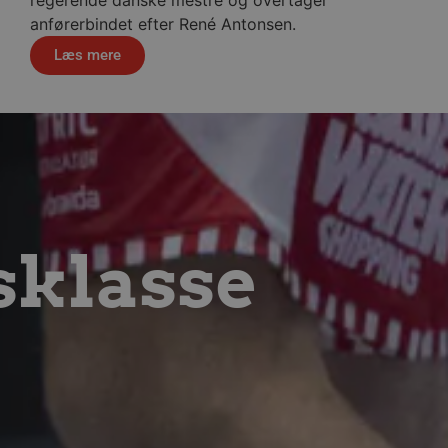
anførerbindet efter René Antonsen.
r på hjemmesiden. Cookien
Læs mere
ske formål samt tilpasse
af sidevisninger. Cookien
ting- og e-mailværktøjer
at håndtere eksperimenter,
("feature rollouts").
sartet oplevelse under en
i videoafspilleren ikke
iden.
nde et unikt, anonymiseret
sklasse
erens adfærd og
re målrettet indhold,
jemmesidens brug.
 overføres via en sikker og
visninger af indlejrede
af cookies til ikke-
 styr på brugerpræferencer
er; den kan også afgøre, om