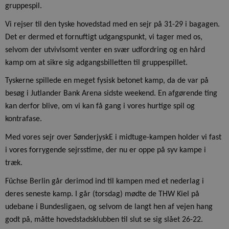
gruppespil.
Vi rejser til den tyske hovedstad med en sejr på 31-29 i bagagen.
Det er dermed et fornuftigt udgangspunkt, vi tager med os,
selvom der utvivlsomt venter en svær udfordring og en hård
kamp om at sikre sig adgangsbilletten til gruppespillet.
Tyskerne spillede en meget fysisk betonet kamp, da de var på
besøg i Jutlander Bank Arena sidste weekend. En afgørende ting
kan derfor blive, om vi kan få gang i vores hurtige spil og
kontrafase.
Med vores sejr over SønderjyskE i midtuge-kampen holder vi fast
i vores forrygende sejrsstime, der nu er oppe på syv kampe i
træk.
Füchse Berlin går derimod ind til kampen med et nederlag i
deres seneste kamp. I går (torsdag) mødte de THW Kiel på
udebane i Bundesligaen, og selvom de langt hen af vejen hang
godt på, måtte hovedstadsklubben til slut se sig slået 26-22.