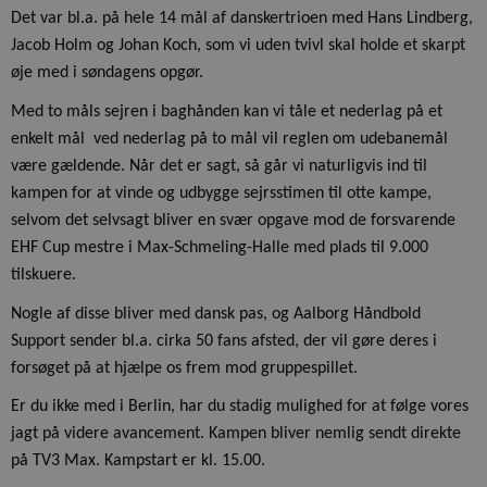
Det var bl.a. på hele 14 mål af danskertrioen med Hans Lindberg,
Jacob Holm og Johan Koch, som vi uden tvivl skal holde et skarpt
øje med i søndagens opgør.
Med to måls sejren i baghånden kan vi tåle et nederlag på et
enkelt mål  ved nederlag på to mål vil reglen om udebanemål
være gældende. Når det er sagt, så går vi naturligvis ind til
kampen for at vinde og udbygge sejrsstimen til otte kampe,
selvom det selvsagt bliver en svær opgave mod de forsvarende
EHF Cup mestre i Max-Schmeling-Halle med plads til 9.000
tilskuere.
Nogle af disse bliver med dansk pas, og Aalborg Håndbold
Support sender bl.a. cirka 50 fans afsted, der vil gøre deres i
forsøget på at hjælpe os frem mod gruppespillet.
Er du ikke med i Berlin, har du stadig mulighed for at følge vores
jagt på videre avancement. Kampen bliver nemlig sendt direkte
på TV3 Max. Kampstart er kl. 15.00.