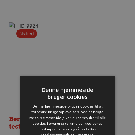
Nyhed
Denne hjemmeside
bruger cookies
Denne hjemmeside bruger cookies til at
forbedre brugeroplevelsen. Ved at bruge
Berlin besejret i medrivende
vores hjemmeside giver du samtykke til alle
cookies i overensstemmelse med vores
testkamp
cookiepolitik, som også omfatter
tredjepartscookies.
Læs mere