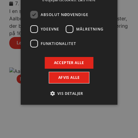
7. august 2026
I en stopfyldt Sparekassen Danmark Arena fik
ABSOLUT NØDVENDIGE
Aalborg Håndbold skovlen under de tyske gæster,
der blev slået med cifrene 30-28 efter pauseføring
YDEEVNE
MÅLRETNING
på 16-12.
Læs mere
FUNKTIONALITET
ACCEPTER ALLE
AFVIS ALLE
Nyhed
VIS DETALJER
Absolut nødvendige
Ydeevne
Målretning
Funktionalitet
Absolut nødvendige cookies muliggør