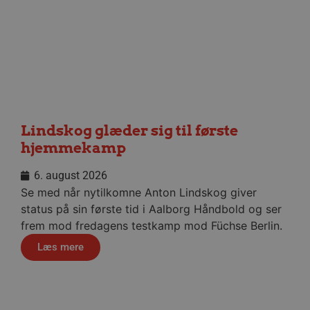
CookieScriptConsent
4 uger
CookieScript
dag
aalborghaandbold.dk
VISITOR_PRIVACY_METADATA
5 måne
YouTube
4 uge
.youtube.com
Lindskog glæder sig til første
hjemmekamp
6. august 2026
Se med når nytilkomne Anton Lindskog giver
status på sin første tid i Aalborg Håndbold og ser
frem mod fredagens testkamp mod Füchse Berlin.
Læs mere
lf-cmp-189350
aalborghaandbold.dk
1 år