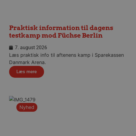
hjemmesidens grundlæggende funktionalitet
såsom brugerlogin og kontoadministration.
Hjemmesiden kan ikke bruges korrekt uden de
absolut nødvendige cookies.
Praktisk information til dagens
Navn
Udbyder / Domæne
Udløbsd
testkamp mod Füchse Berlin
/dyna-.*/i
.aalborghaandbold.dk
Sessi
7. august 2026
Læs praktisk info til aftenens kamp i Sparekassen
_dcid
1 år 
Google
måne
.aalborghaandbold.dk
Danmark Arena.
Læs mere
__cf_bm
29 minu
Cloudflare Inc.
56
.linkedin.com
Nyhed
sekund
Google Privacy Policy