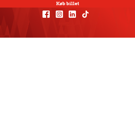
Køb billet
Nederlag i
sæsonens sidste
kamp