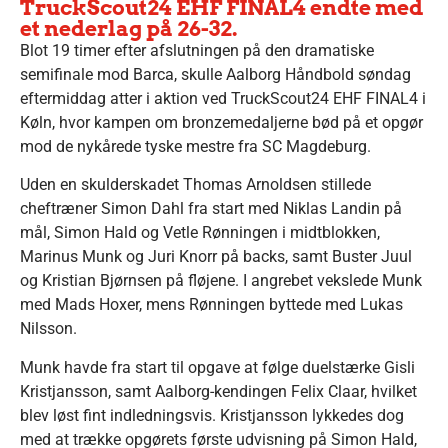
TruckScout24 EHF FINAL4 endte med
et nederlag på 26-32.
Blot 19 timer efter afslutningen på den dramatiske
semifinale mod Barca, skulle Aalborg Håndbold søndag
eftermiddag atter i aktion ved TruckScout24 EHF FINAL4 i
Køln, hvor kampen om bronzemedaljerne bød på et opgør
mod de nykårede tyske mestre fra SC Magdeburg.
Uden en skulderskadet Thomas Arnoldsen stillede
cheftræner Simon Dahl fra start med Niklas Landin på
mål, Simon Hald og Vetle Rønningen i midtblokken,
Marinus Munk og Juri Knorr på backs, samt Buster Juul
og Kristian Bjørnsen på fløjene. I angrebet vekslede Munk
med Mads Hoxer, mens Rønningen byttede med Lukas
Nilsson.
Munk havde fra start til opgave at følge duelstærke Gisli
Kristjansson, samt Aalborg-kendingen Felix Claar, hvilket
blev løst fint indledningsvis. Kristjansson lykkedes dog
med at trække opgørets første udvisning på Simon Hald,