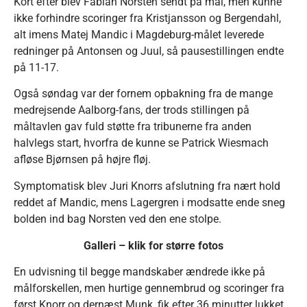
Kort efter blev Fabian Norsten sendt på mål, men kunne
ikke forhindre scoringer fra Kristjansson og Bergendahl,
alt imens Matej Mandic i Magdeburg-målet leverede
redninger på Antonsen og Juul, så pausestillingen endte
på 11-17.
Også søndag var der fornem opbakning fra de mange
medrejsende Aalborg-fans, der trods stillingen på
måltavlen gav fuld støtte fra tribunerne fra anden
halvlegs start, hvorfra de kunne se Patrick Wiesmach
afløse Bjørnsen på højre fløj.
Symptomatisk blev Juri Knorrs afslutning fra nært hold
reddet af Mandic, mens Lagergren i modsatte ende sneg
bolden ind bag Norsten ved den ene stolpe.
Galleri – klik for større fotos
En udvisning til begge mandskaber ændrede ikke på
målforskellen, men hurtige gennembrud og scoringer fra
først Knorr og dernæst Munk, fik efter 36 minutter lukket