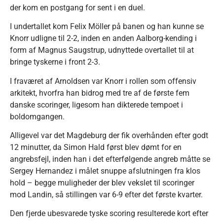
der kom en postgang for sent i en duel.
I undertallet kom Felix Möller på banen og han kunne se
Knorr udligne til 2-2, inden en anden Aalborg-kending i
form af Magnus Saugstrup, udnyttede overtallet til at
bringe tyskerne i front 2-3.
I fraværet af Arnoldsen var Knorr i rollen som offensiv
arkitekt, hvorfra han bidrog med tre af de første fem
danske scoringer, ligesom han dikterede tempoet i
boldomgangen.
Alligevel var det Magdeburg der fik overhånden efter godt
12 minutter, da Simon Hald først blev dømt for en
angrebsfejl, inden han i det efterfølgende angreb måtte se
Sergey Hernandez i målet snuppe afslutningen fra klos
hold – begge muligheder der blev vekslet til scoringer
mod Landin, så stillingen var 6-9 efter det første kvarter.
Den fjerde ubesvarede tyske scoring resulterede kort efter