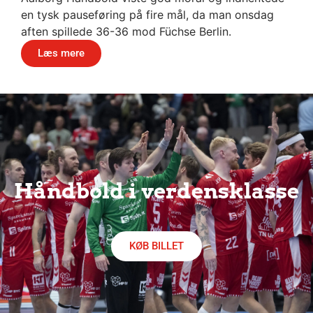
en tysk pauseføring på fire mål, da man onsdag
aften spillede 36-36 mod Füchse Berlin.
Læs mere
Håndbold i verdensklasse
KØB BILLET