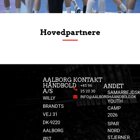
Hovedpartnere
AALBORG
KONTAKT
HÅNDBOLD
ANDET
+45 96
A/S
35 20 30
SAMARBEJDSK
INFO@AALBORGHAANDBOLD.DK
WILLY
YOUTH
BRANDTS
CAMP
VEJ 31
2026
DK-9220
SPAR
AALBORG
NORD
STJERNER
ØST