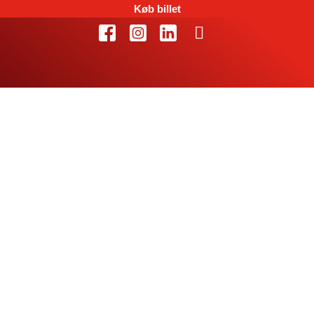
Køb billet
Nederlag på 28-26 til
Håvard Tvedten i
jubilæumskamp