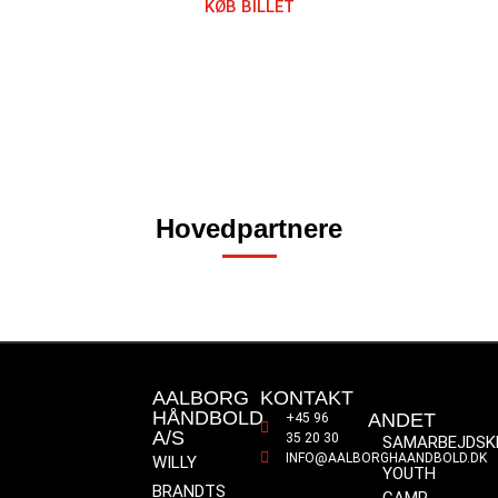
KØB BILLET
Hovedpartnere
AALBORG
KONTAKT
HÅNDBOLD
ANDET
+45 96
A/S
35 20 30
SAMARBEJDSK
INFO@AALBORGHAANDBOLD.DK
WILLY
YOUTH
BRANDTS
CAMP