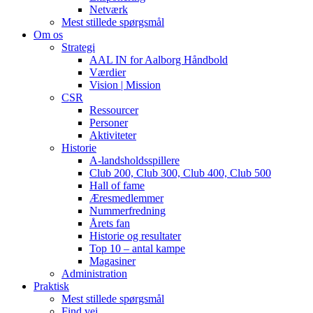
Netværk
Mest stillede spørgsmål
Om os
Strategi
AAL IN for Aalborg Håndbold
Værdier
Vision | Mission
CSR
Ressourcer
Personer
Aktiviteter
Historie
A-landsholdsspillere
Club 200, Club 300, Club 400, Club 500
Hall of fame
Æresmedlemmer
Nummerfredning
Årets fan
Historie og resultater
Top 10 – antal kampe
Magasiner
Administration
Praktisk
Mest stillede spørgsmål
Find vej