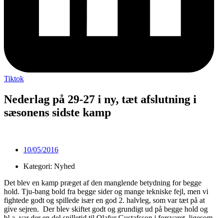
Tiktok
Nederlag på 29-27 i ny, tæt afslutning i
sæsonens sidste kamp
10/05/2016
Kategori: Nyhed
Det blev en kamp præget af den manglende betydning for begge
hold. Tju-bang bold fra begge sider og mange tekniske fejl, men vi
fightede godt og spillede især en god 2. halvleg, som var tæt på at
give sejren. Der blev skiftet godt og grundigt ud på begge hold og
bl.a. var der en del spilletid til Olafur Gustafsson i forsvaret, ligesom