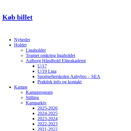
Videre
til
indhold
Køb billet
Nyheder
Holdet
Ligaholdet
Teamet omkring ligaholdet
Aalborg Håndbold Eliteakademi
U/17
U/19 Liga
Sportsefterskolen Aabybro – SEA
Praktisk info og kontakt
Kampe
Kampprogram
Stilling
Kamparkiv
2025-2026
2024-2025
2023-2024
2022-2023
2021-2022