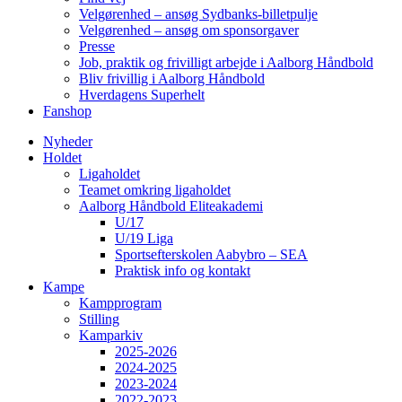
Velgørenhed – ansøg Sydbanks-billetpulje
Velgørenhed – ansøg om sponsorgaver
Presse
Job, praktik og frivilligt arbejde i Aalborg Håndbold
Bliv frivillig i Aalborg Håndbold
Hverdagens Superhelt
Fanshop
Nyheder
Holdet
Ligaholdet
Teamet omkring ligaholdet
Aalborg Håndbold Eliteakademi
U/17
U/19 Liga
Sportsefterskolen Aabybro – SEA
Praktisk info og kontakt
Kampe
Kampprogram
Stilling
Kamparkiv
2025-2026
2024-2025
2023-2024
2022-2023