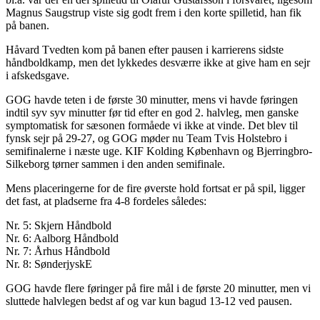
Magnus Saugstrup viste sig godt frem i den korte spilletid, han fik
på banen.
Håvard Tvedten kom på banen efter pausen i karrierens sidste
håndboldkamp, men det lykkedes desværre ikke at give ham en sejr
i afskedsgave.
GOG havde teten i de første 30 minutter, mens vi havde føringen
indtil syv syv minutter før tid efter en god 2. halvleg, men ganske
symptomatisk for sæsonen formåede vi ikke at vinde. Det blev til
fynsk sejr på 29-27, og GOG møder nu Team Tvis Holstebro i
semifinalerne i næste uge. KIF Kolding København og Bjerringbro-
Silkeborg tørner sammen i den anden semifinale.
Mens placeringerne for de fire øverste hold fortsat er på spil, ligger
det fast, at pladserne fra 4-8 fordeles således:
Nr. 5: Skjern Håndbold
Nr. 6: Aalborg Håndbold
Nr. 7: Århus Håndbold
Nr. 8: SønderjyskE
GOG havde flere føringer på fire mål i de første 20 minutter, men vi
sluttede halvlegen bedst af og var kun bagud 13-12 ved pausen.