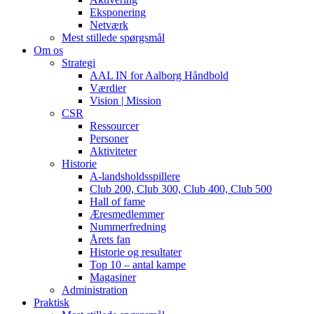
Eksponering
Netværk
Mest stillede spørgsmål
Om os
Strategi
AAL IN for Aalborg Håndbold
Værdier
Vision | Mission
CSR
Ressourcer
Personer
Aktiviteter
Historie
A-landsholdsspillere
Club 200, Club 300, Club 400, Club 500
Hall of fame
Æresmedlemmer
Nummerfredning
Årets fan
Historie og resultater
Top 10 – antal kampe
Magasiner
Administration
Praktisk