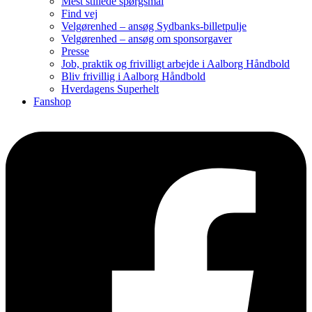
Mest stillede spørgsmål
Find vej
Velgørenhed – ansøg Sydbanks-billetpulje
Velgørenhed – ansøg om sponsorgaver
Presse
Job, praktik og frivilligt arbejde i Aalborg Håndbold
Bliv frivillig i Aalborg Håndbold
Hverdagens Superhelt
Fanshop