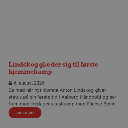
CookieScriptConsent
4 uger
CookieScript
dag
aalborghaandbold.dk
VISITOR_PRIVACY_METADATA
5 måne
YouTube
4 uge
.youtube.com
Lindskog glæder sig til første
hjemmekamp
6. august 2026
Se med når nytilkomne Anton Lindskog giver
status på sin første tid i Aalborg Håndbold og ser
frem mod fredagens testkamp mod Füchse Berlin.
Læs mere
lf-cmp-189350
aalborghaandbold.dk
1 år