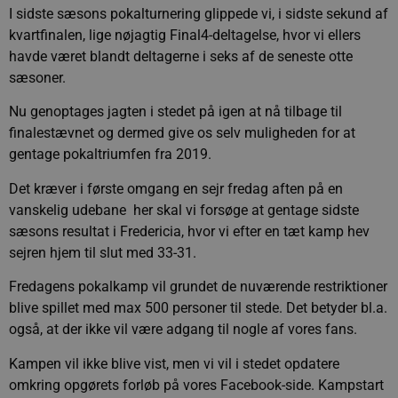
I sidste sæsons pokalturnering glippede vi, i sidste sekund af
kvartfinalen, lige nøjagtig Final4-deltagelse, hvor vi ellers
havde været blandt deltagerne i seks af de seneste otte
sæsoner.
Nu genoptages jagten i stedet på igen at nå tilbage til
finalestævnet og dermed give os selv muligheden for at
gentage pokaltriumfen fra 2019.
Det kræver i første omgang en sejr fredag aften på en
vanskelig udebane  her skal vi forsøge at gentage sidste
sæsons resultat i Fredericia, hvor vi efter en tæt kamp hev
sejren hjem til slut med 33-31.
Fredagens pokalkamp vil grundet de nuværende restriktioner
blive spillet med max 500 personer til stede. Det betyder bl.a.
også, at der ikke vil være adgang til nogle af vores fans.
Kampen vil ikke blive vist, men vi vil i stedet opdatere
omkring opgørets forløb på vores Facebook-side. Kampstart