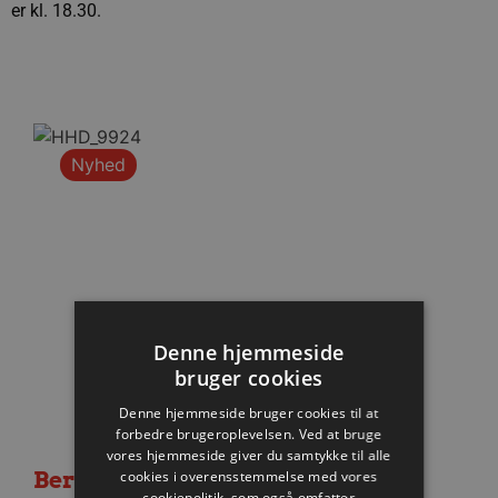
er kl. 18.30.
Nyhed
Denne hjemmeside
bruger cookies
Denne hjemmeside bruger cookies til at
forbedre brugeroplevelsen. Ved at bruge
vores hjemmeside giver du samtykke til alle
Berlin besejret i medrivende
cookies i overensstemmelse med vores
cookiepolitik, som også omfatter