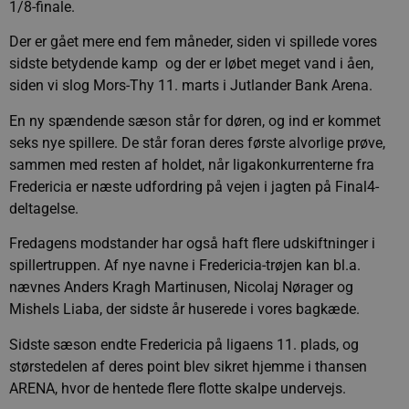
1/8-finale.
Der er gået mere end fem måneder, siden vi spillede vores
sidste betydende kamp  og der er løbet meget vand i åen,
siden vi slog Mors-Thy 11. marts i Jutlander Bank Arena.
En ny spændende sæson står for døren, og ind er kommet
seks nye spillere. De står foran deres første alvorlige prøve,
sammen med resten af holdet, når ligakonkurrenterne fra
Fredericia er næste udfordring på vejen i jagten på Final4-
deltagelse.
Fredagens modstander har også haft flere udskiftninger i
spillertruppen. Af nye navne i Fredericia-trøjen kan bl.a.
nævnes Anders Kragh Martinusen, Nicolaj Nørager og
Mishels Liaba, der sidste år huserede i vores bagkæde.
Sidste sæson endte Fredericia på ligaens 11. plads, og
størstedelen af deres point blev sikret hjemme i thansen
ARENA, hvor de hentede flere flotte skalpe undervejs.